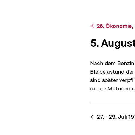
bpb.de
a
t
i
o
Zurück
26. Ökonomie,
n
zur
Übersicht
5. August
Nach dem Benzinbl
Bleibelastung der
sind später verpf
ob der Motor so ei
Content-
Begri
27. - 29. Juli 1
Navigation