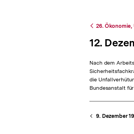
bpb.de
a
t
i
o
Zurück
26. Ökonomie,
n
zur
Übersicht
12. Deze
Nach dem Arbeitss
Sicherheitsfachkr
die Unfallverhütun
Bundesanstalt für
Content-
Begri
9. Dezember 1
Navigation