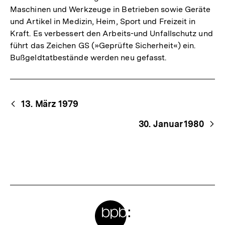
Maschinen und Werkzeuge in Betrieben sowie Geräte
und Artikel in Medizin, Heim, Sport und Freizeit in
Kraft. Es verbessert den Arbeits-und Unfallschutz und
führt das Zeichen GS (»Geprüfte Sicherheit«) ein.
Bußgeldtatbestände werden neu gefasst.
Begriffsnavigation
Content-
13. März 1979
Navigation
30. Januar 1980
Meta-