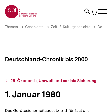
Direkt
Zur Startseite der bpb
zum
0
Artikel
Sho
Seiteninhalt
im
Naviga
Suche
springen
War
öffne
öffnen
öff
Pfadnavigation
1.
Brotkrümelnavigation
Themen
Geschichte
Zeit- & Kulturgeschichte
Deutschland-Chronik bis 2000
Januar
1980
|
Deutschland-
INHALTSNAVIGATION
Chronik
ÖFFNEN
bis
Deutschland-Chronik bis 2000
2000
|
bpb.de
Zurück
26. Ökonomie, Umwelt und soziale Sicherung
zur
Übersicht
1. Januar 1980
Das Gerätesicherheitsgesetz tritt für fast alle