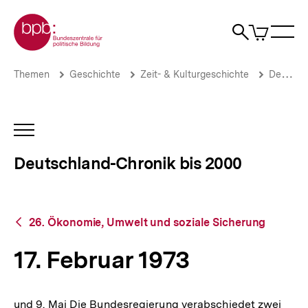
Direkt
Zur Startseite der bpb
zum
0
Artikel
Sho
Seiteninhalt
im
Naviga
Suche
springen
War
öffne
öffnen
öff
Pfadnavigation
17.
Brotkrümelnavigation
Themen
Geschichte
Zeit- & Kulturgeschichte
Deutschland-Chronik bis 2000
Februar
1973
|
Deutschland-
INHALTSNAVIGATION
Chronik
ÖFFNEN
bis
Deutschland-Chronik bis 2000
2000
|
bpb.de
Zurück
26. Ökonomie, Umwelt und soziale Sicherung
zur
Übersicht
17. Februar 1973
und 9. Mai Die Bundesregierung verabschiedet zwei