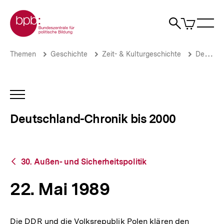
Direkt
Zur Startseite der bpb
zum
0
Artikel
Sho
Seiteninhalt
im
Naviga
Suche
springen
War
öffne
öffnen
öff
Pfadnavigation
22.
Brotkrümelnavigation
Themen
Geschichte
Zeit- & Kulturgeschichte
Deutschland-Chronik bis 2000
Mai
1989
|
Deutschland-
INHALTSNAVIGATION
Chronik
ÖFFNEN
bis
Deutschland-Chronik bis 2000
2000
|
bpb.de
Zurück
30. Außen- und Sicherheitspolitik
zur
Übersicht
22. Mai 1989
Die DDR und die Volksrepublik Polen klären den