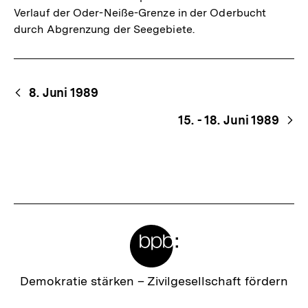
Verlauf der Oder-Neiße-Grenze in der Oderbucht
durch Abgrenzung der Seegebiete.
Begriffsnavigation
Content-
8. Juni 1989
Navigation
15. - 18. Juni 1989
Meta-
Links
Zur
Demokratie stärken –
Zivilgesellschaft fördern
Startseite