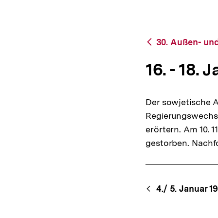
2000
a
|
t
bpb.de
i
o
Zurück
30. Außen- und
n
zur
Übersicht
16. - 18. 
Der sowjetische 
Regierungswechse
erörtern. Am 10. 
gestorben. Nachfol
Content-
Begri
4./ 5. Januar 1
Navigation