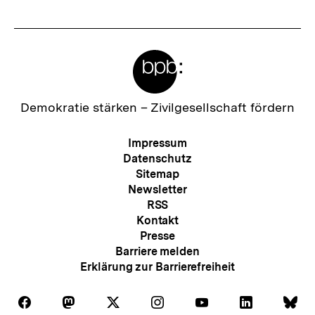
Meta-
Links
Zur
Demokratie stärken –
Zivilgesellschaft fördern
Startseite
der
Meta-
Impressum
bpb
Navigation
Datenschutz
Sitemap
Newsletter
RSS
Kontakt
Presse
Barriere melden
Erklärung zur Barrierefreiheit
Auf
Auf
Auf
Auf
Auf
Auf
Au
Folgen
Folgen
Folgen
Folgen
Folgen
Folgen
Fol