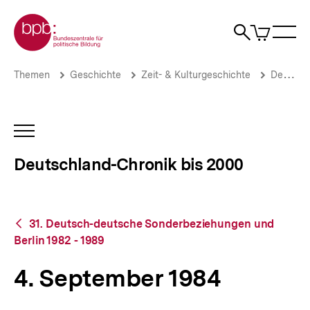
Direkt
Zur Startseite der bpb
zum
0
Artikel
Sho
Seiteninhalt
im
Naviga
Suche
springen
War
öffne
öffnen
öff
Pfadnavigation
4.
Brotkrümelnavigation
Themen
Geschichte
Zeit- & Kulturgeschichte
Deutschland-Chronik bis 2000
September
1984
|
Deutschland-
INHALTSNAVIGATION
Chronik
ÖFFNEN
bis
Deutschland-Chronik bis 2000
2000
|
bpb.de
Zurück
31. Deutsch-deutsche Sonderbeziehungen und
zur
Berlin 1982 - 1989
Übersicht
4. September 1984