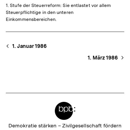
1. Stufe der Steuerreform: Sie entlastet vor allem
Steuerpflichtige in den unteren
Einkommensbereichen.
Begriffsnavigation
Content-
1. Januar 1986
Navigation
1. März 1986
Meta-
Links
Zur
Demokratie stärken –
Zivilgesellschaft fördern