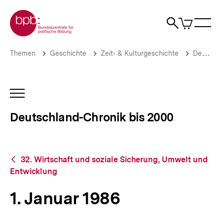
Direkt
Zur Startseite der bpb
zum
0
Artikel
Sho
Seiteninhalt
im
Naviga
Suche
springen
War
öffne
öffnen
öff
Pfadnavigation
1.
Brotkrümelnavigation
Themen
Geschichte
Zeit- & Kulturgeschichte
Deutschland-Chronik bis 2000
Januar
1986
|
Deutschland-
INHALTSNAVIGATION
Chronik
ÖFFNEN
bis
Deutschland-Chronik bis 2000
2000
|
bpb.de
Zurück
32. Wirtschaft und soziale Sicherung, Umwelt und
zur
Entwicklung
Übersicht
1. Januar 1986