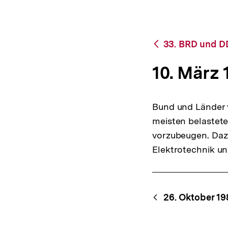
bpb.de
a
t
i
o
Zurück
33. BRD und DD
n
zur
Übersicht
10. März 
Bund und Länder 
meisten belastet
vorzubeugen. Dazu
Elektrotechnik u
Content-
Begri
26. Oktober 19
Navigation