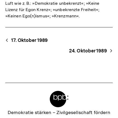
Luft wie z. B.: »Demokratie unbekrenzt«; »Keine
Lizenz für Egon Krenz«; »unbekrenzte Freiheit«;
»Keinen Ego(n)ismus«; »Krenzmann«.
Begriffsnavigation
Content-
17. Oktober 1989
Navigation
24. Oktober 1989
Meta-
Links
Zur
Demokratie stärken –
Zivilgesellschaft fördern
Startseite