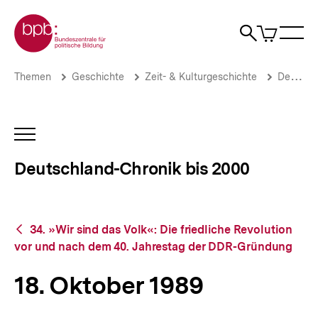
Direkt
Zur Startseite der bpb
zum
0
Artikel
Sho
Seiteninhalt
im
Naviga
Suche
springen
War
öffne
öffnen
öff
Pfadnavigation
18.
Brotkrümelnavigation
Themen
Geschichte
Zeit- & Kulturgeschichte
Deutschland-Chronik bis 2000
Oktober
1989
|
Deutschland-
INHALTSNAVIGATION
Chronik
ÖFFNEN
bis
Deutschland-Chronik bis 2000
2000
|
bpb.de
Zurück
34. »Wir sind das Volk«: Die friedliche Revolution
zur
vor und nach dem 40. Jahrestag der DDR-Gründung
Übersicht
18. Oktober 1989