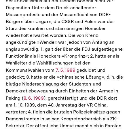
der »Sozialismus auf deutschem Boden« nicht zur
Disposition. Unter dem Druck anhaltender
Massenproteste und der Massenflucht von DDR-
Bürgern über Ungarn, die CSSR und Polen war der
Sturz des kranken und starrsinnigen Honecker
wiederholt erwartet worden. Die von Krenz
angekündigte »Wende« war jedoch von Anfang an
unglaubwürdig: 1. galt der über die FDJ aufgestiegene
Funktionär als Honeckers »Kronprinz«; 2. hatte er als
Wahlleiter die Wahlfälschungen bei den
Kommunalwahlen vom
Interner
7. 5. 1989
geduldet und
gedeckt; 3. hatte er die »chinesische Lösung«, d. h. die
Link:
blutige Niederschlagung der Studenten-und
Demokratiebewegung durch Einheiten der Armee in
Peking (
Interner
8. 6. 1989
), gerechtfertigt und die DDR dort
am 1. 10. 1989, dem 40. Jahrestag der VR China,
Link:
vertreten; 4. fielen die brutalen Polizeieinsätze gegen
Demonstranten in seinen Kompetenzbereich als ZK-
Sekretär. Der öffentliche Unmut macht sich in Parolen