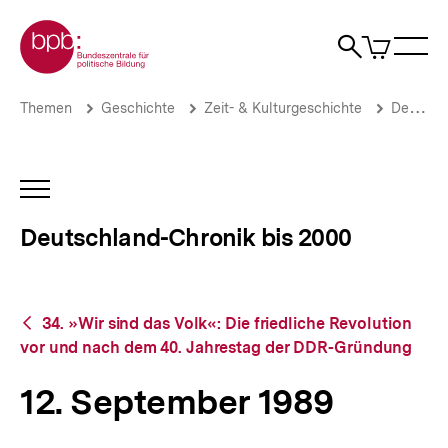
Direkt
Zur Startseite der bpb
zum
0
Artikel
Sho
Seiteninhalt
im
Naviga
Suche
springen
War
öffne
öffnen
öff
Pfadnavigation
12.
Brotkrümelnavigation
Themen
Geschichte
Zeit- & Kulturgeschichte
Deutschland-Chronik bis 2000
September
1989
|
Deutschland-
INHALTSNAVIGATION
Chronik
ÖFFNEN
bis
Deutschland-Chronik bis 2000
2000
|
bpb.de
Zurück
34. »Wir sind das Volk«: Die friedliche Revolution
zur
vor und nach dem 40. Jahrestag der DDR-Gründung
Übersicht
12. September 1989