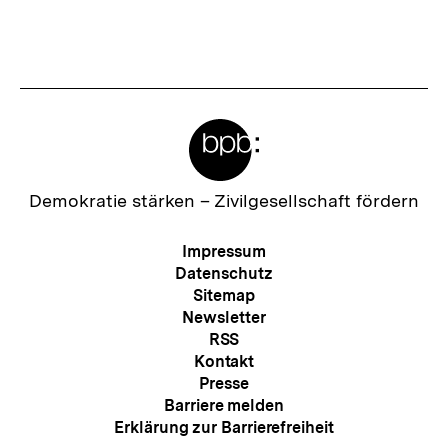
Meta-
Links
Zur
Demokratie stärken –
Zivilgesellschaft fördern
Startseite
der
Meta-
Impressum
bpb
Navigation
Datenschutz
Sitemap
Newsletter
RSS
Kontakt
Presse
Barriere melden
Erklärung zur Barrierefreiheit