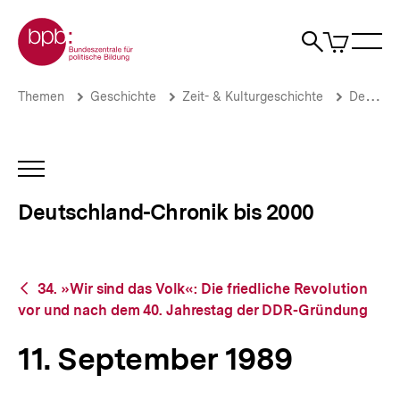
Direkt
Zur Startseite der bpb
zum
0
Artikel
Sho
Seiteninhalt
im
Naviga
Suche
springen
War
öffne
öffnen
öff
Pfadnavigation
11.
Brotkrümelnavigation
Themen
Geschichte
Zeit- & Kulturgeschichte
Deutschland-Chronik bis 2000
September
1989
|
Deutschland-
INHALTSNAVIGATION
Chronik
ÖFFNEN
bis
Deutschland-Chronik bis 2000
2000
|
bpb.de
Zurück
34. »Wir sind das Volk«: Die friedliche Revolution
zur
vor und nach dem 40. Jahrestag der DDR-Gründung
Übersicht
11. September 1989