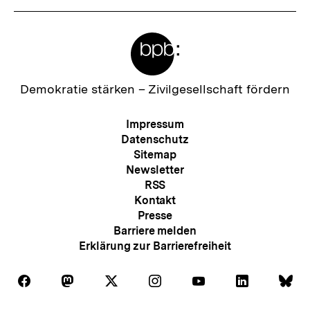
Meta-
Links
Zur
Demokratie stärken –
Zivilgesellschaft fördern
Startseite
der
Meta-
Impressum
bpb
Navigation
Datenschutz
Sitemap
Newsletter
RSS
Kontakt
Presse
Barriere melden
Erklärung zur Barrierefreiheit
Auf
Auf
Auf
Auf
Auf
Auf
Au
Folgen
Folgen
Folgen
Folgen
Folgen
Folgen
Fol
Facebook
Mastodon
X
Instagram
Youtube
LinkedIn
Bl
Sie
Sie
Sie
Sie
Sie
Sie
Sie