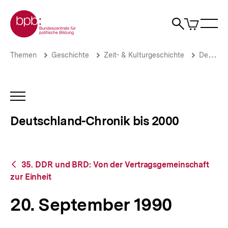
Direkt
Zur Startseite der bpb
zum
0
Artikel
Sho
Seiteninhalt
im
Naviga
Suche
springen
War
öffne
öffnen
öff
Pfadnavigation
20.
Brotkrümelnavigation
Themen
Geschichte
Zeit- & Kulturgeschichte
Deutschland-Chronik bis 2000
September
1990
|
Deutschland-
INHALTSNAVIGATION
Chronik
ÖFFNEN
bis
Deutschland-Chronik bis 2000
2000
|
bpb.de
Zurück
35. DDR und BRD: Von der Vertragsgemeinschaft
zur
zur Einheit
Übersicht
20. September 1990