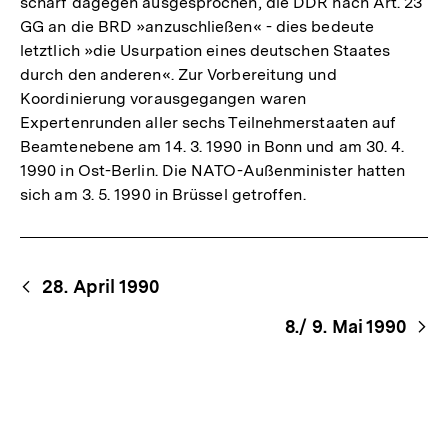
scharf dagegen ausgesprochen, die DDR nach Art. 23
GG an die BRD »anzuschließen« - dies bedeute
letztlich »die Usurpation eines deutschen Staates
durch den anderen«. Zur Vorbereitung und
Koordinierung vorausgegangen waren
Expertenrunden aller sechs Teilnehmerstaaten auf
Beamtenebene am 14. 3. 1990 in Bonn und am 30. 4.
1990 in Ost-Berlin. Die NATO-Außenminister hatten
sich am 3. 5. 1990 in Brüssel getroffen.
Begriffsnavigation
Content-
28. April 1990
Navigation
8./ 9. Mai 1990