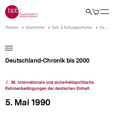
Direkt
Zur Startseite der bpb
zum
0
Artikel
Sho
Seiteninhalt
im
Naviga
Suche
springen
War
öffne
öffnen
öff
Pfadnavigation
5.
Brotkrümelnavigation
Themen
Geschichte
Zeit- & Kulturgeschichte
Deutschland-Chronik bis 2000
Mai
1990
|
Deutschland-
INHALTSNAVIGATION
Chronik
ÖFFNEN
bis
Deutschland-Chronik bis 2000
2000
|
bpb.de
Zurück
36. Internationale und sicherheitspolitische
zur
Rahmenbedingungen der deutschen Einheit
Übersicht
5. Mai 1990