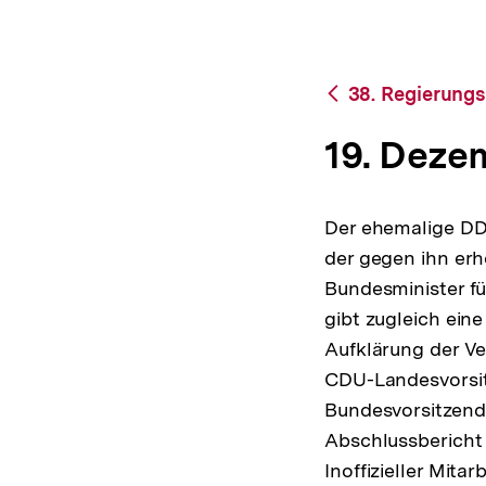
bpb.de
a
t
i
o
Zurück
38. Regierungs
n
zur
Übersicht
19. Deze
Der ehemalige DD
der gegen ihn erh
Bundesminister fü
gibt zugleich eine
Aufklärung der Ve
CDU-Landesvorsit
Bundesvorsitzend
Abschlussbericht 
Inoffizieller Mit