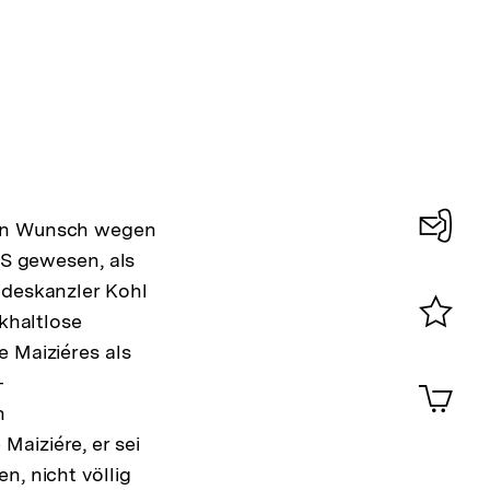
inen Wunsch wegen
fS gewesen, als
Konta
ndeskanzler Kohl
0
ckhaltlose
Merklist
e Maiziéres als
ansehen
0
-
Artik
im
n
Shop-
aiziére, er sei
Warenko
n, nicht völlig
ansehen