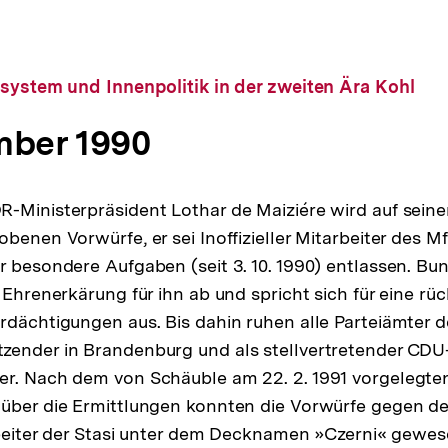
system und Innenpolitik in der zweiten Ära Kohl
mber 1990
R-Ministerpräsident Lothar de Maiziére wird auf se
obenen Vorwürfe, er sei Inoffizieller Mitarbeiter des M
r besondere Aufgaben (seit 3. 10. 1990) entlassen. Bu
 Ehrenerkärung für ihn ab und spricht sich für eine rü
rdächtigungen aus. Bis dahin ruhen alle Parteiämter d
zender in Brandenburg und als stellvertretender CDU
er. Nach dem von Schäuble am 22. 2. 1991 vorgelegte
über die Ermittlungen konnten die Vorwürfe gegen de M
arbeiter der Stasi unter dem Decknamen »Czerni« gewese