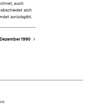
ichnet, auch
rabschiedet sich
ndat zurückgibt.
 Dezember 1990
ern