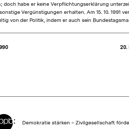
; doch habe er keine Verpflichtungserklärung unterze
onstige Vergünstigungen erhalten. Am 15. 10. 1991 ve
ltig von der Politik, indem er auch sein Bundestagsma
ffsnavigation
1990
20.
Zur
Demokratie stärken –
Zivilgesellschaft förd
Startseite
der