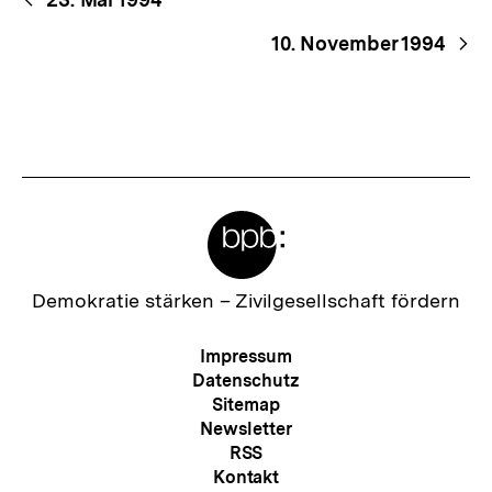
Begriffsnavigation
Navigation
10. November 1994
Meta-
Links
Zur
Demokratie stärken –
Zivilgesellschaft fördern
Startseite
der
Meta-
Impressum
bpb
Navigation
Datenschutz
Sitemap
Newsletter
RSS
Kontakt