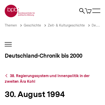
Direkt
Zur Startseite der bpb
zum
0
Artikel
Sho
Seiteninhalt
im
Naviga
Suche
springen
War
öffne
öffnen
öff
Pfadnavigation
30.
Brotkrümelnavigation
Themen
Geschichte
Zeit- & Kulturgeschichte
Deutschland-Chronik bis 2000
August
1994
|
Deutschland-
INHALTSNAVIGATION
Chronik
ÖFFNEN
bis
Deutschland-Chronik bis 2000
2000
|
bpb.de
Zurück
38. Regierungssystem und Innenpolitik in der
zur
zweiten Ära Kohl
Übersicht
30. August 1994