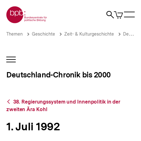
Direkt
Zur Startseite der bpb
zum
0
Artikel
Sho
Seiteninhalt
im
Naviga
Suche
springen
War
öffne
öffnen
öff
Pfadnavigation
1.
Brotkrümelnavigation
Themen
Geschichte
Zeit- & Kulturgeschichte
Deutschland-Chronik bis 2000
Juli
1992
|
Deutschland-
INHALTSNAVIGATION
Chronik
ÖFFNEN
bis
Deutschland-Chronik bis 2000
2000
|
bpb.de
Zurück
38. Regierungssystem und Innenpolitik in der
zur
zweiten Ära Kohl
Übersicht
1. Juli 1992