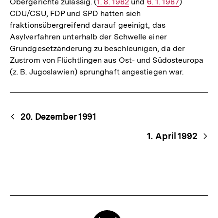
Obergerichte zulässig. (
Interner
1. 8. 1982
und
Interner
6. 1. 1987
)
CDU/CSU, FDP und SPD hatten sich
Link:
Link:
fraktionsübergreifend darauf geeinigt, das
Asylverfahren unterhalb der Schwelle einer
Grundgesetzänderung zu beschleunigen, da der
Zustrom von Flüchtlingen aus Ost- und Südosteuropa
(z. B. Jugoslawien) sprunghaft angestiegen war.
Begriffsnavigation
Content-
20. Dezember 1991
Navigation
1. April 1992