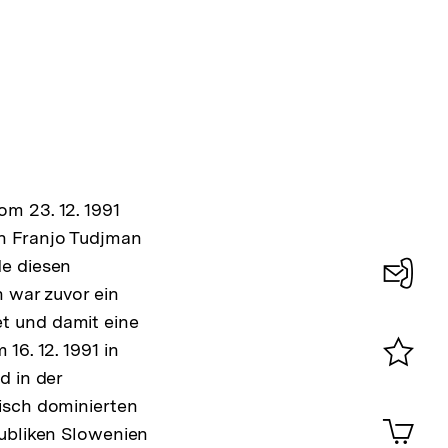
m 23. 12. 1991
n Franjo Tudjman
de diesen
n war zuvor ein
Konta
t und damit eine
0
16. 12. 1991 in
d in der
Merklist
isch dominierten
ansehen
0
Artik
publiken Slowenien
im