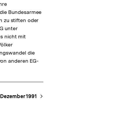
hre
Shop-
Warenko
, die Bundesarmee
ansehen
 zu stiften oder
EG unter
s nicht mit
ölker
ungswandel die
t von anderen EG-
 Dezember 1991