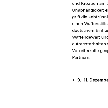
und Kroatien am 25
Unabhängigkeit er
griff die »abtrün
einen Waffenstills
deutschem Einflus
Waffengewalt und
aufrechterhalten
Vorreiterrolle ges
Partnern.
Content-
Begri
9.- 11. Dezembe
Navigation