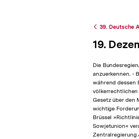
bpb.de
a
t
i
o
Zurück
39. Deutsche A
n
zur
Übersicht
19. Deze
Die Bundesregieru
anzuerkennen. - 
während dessen Be
völkerrechtlichen
Gesetz über den 
wichtige Forderun
Brüssel »Richtlin
Sowjetunion« vera
Zentralregierung 