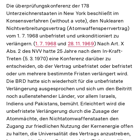
Die überprüfungskonferenz der 178
Unterzeichnerstaaten in New York beschließt im
Konsensverfahren (without a vote), den Nuklearen
Nichtverbreitungsvertrag (Atomwaffensperrvertrag)
vom 1. 7. 1968 unbefristet und unkonditioniert zu
verlängern. (
Interner
1. 7. 1968
und
Interner
28. 11. 1969
) Nach Art. X
Abs. 2 des NVV hatte 25 Jahre nach dem In-Kraft-
Link:
Link:
Treten (5. 3. 1970) eine Konferenz darüber zu
entscheiden, ob der Vertrag unbefristet oder befristet
oder um mehrere bestimmte Fristen verlängert wird.
Die BRD hatte sich wiederholt für die unbefristete
Verlängerung ausgesprochen und sich um den Beitritt
noch außenstehender Länder, vor allem Israels,
Indiens und Pakistans, bemüht. Erleichtert wird die
unbefristete Verlängerung durch die Zusage der
Atommächte, den Nichtatomwaffenstaaten den
Zugang zur friedlichen Nutzung der Kernenergie offen
zu halten, die Universalität des Vertrags anzustreben,