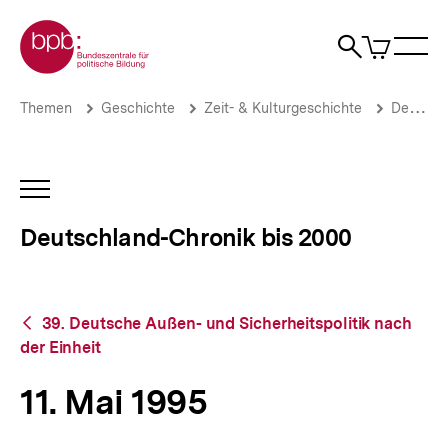
Direkt
Zur Startseite der bpb
zum
0
Artikel
Sho
Seiteninhalt
im
Naviga
Suche
springen
War
öffne
öffnen
öff
Pfadnavigation
11.
Brotkrümelnavigation
Themen
Geschichte
Zeit- & Kulturgeschichte
Deutschland-Chronik bis 2000
Mai
1995
|
Deutschland-
INHALTSNAVIGATION
Chronik
ÖFFNEN
bis
Deutschland-Chronik bis 2000
2000
|
bpb.de
Zurück
39. Deutsche Außen- und Sicherheitspolitik nach
zur
der Einheit
Übersicht
11. Mai 1995