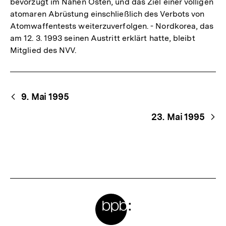
bevorzugt im Nahen Osten, und das Ziel einer völligen
atomaren Abrüstung einschließlich des Verbots von
Atomwaffentests weiterzuverfolgen. - Nordkorea, das
am 12. 3. 1993 seinen Austritt erklärt hatte, bleibt
Mitglied des NVV.
Begriffsnavigation
Content-
9. Mai 1995
Navigation
23. Mai 1995
Meta-
Links