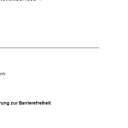
ern
rung zur Barrierefreiheit
Auf
gen