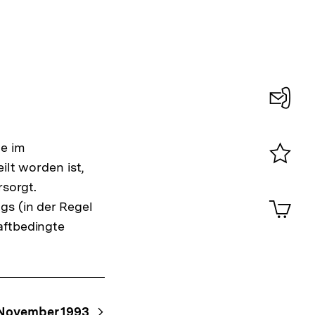
Konta
0
te im
ilt worden ist,
Merklist
rsorgt.
ansehen
0
Artik
gs (in der Regel
im
aftbedingte
Shop-
Warenko
ansehen
 November 1993