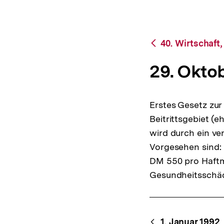
bpb.de
a
t
i
o
Zurück
40. Wirtschaft
n
zur
Übersicht
29. Okto
Erstes Gesetz zur
Beitrittsgebiet (e
wird durch ein ver
Vorgesehen sind: 
DM 550 pro Haftmo
Gesundheitsschäd
Content-
1. Januar 1992