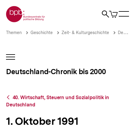
Direkt
Zur Startseite der bpb
zum
0
Artikel
Sho
Seiteninhalt
im
Naviga
Suche
springen
War
öffne
öffnen
öff
Pfadnavigation
1.
Brotkrümelnavigation
Themen
Geschichte
Zeit- & Kulturgeschichte
Deutschland-Chronik bis 2000
Oktober
1991
|
Deutschland-
INHALTSNAVIGATION
Chronik
ÖFFNEN
bis
Deutschland-Chronik bis 2000
2000
|
bpb.de
Zurück
40. Wirtschaft, Steuern und Sozialpolitik in
zur
Deutschland
Übersicht
1. Oktober 1991