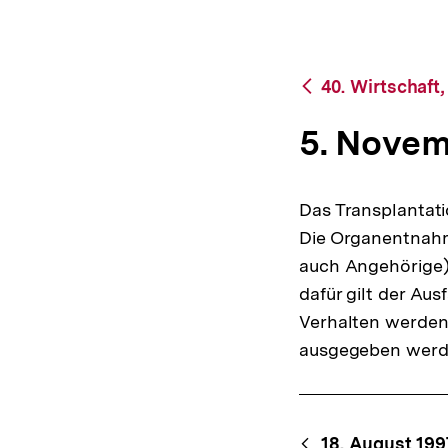
bpb.de
a
t
i
o
Zurück
40. Wirtschaft
n
zur
Übersicht
5. Novem
Das Transplantat
Die Organentnahm
auch Angehörige) 
dafür gilt der Au
Verhalten werden
ausgegeben werd
Content-
18. August 199