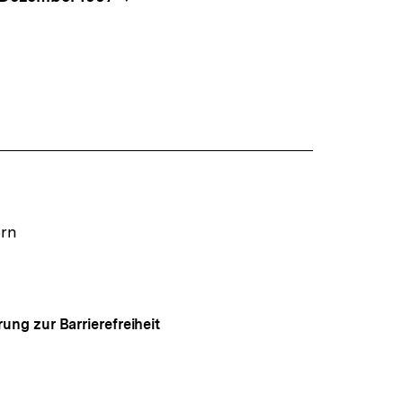
ern
rung zur Barrierefreiheit
Auf
gen