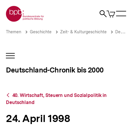
Direkt
Zur Startseite der bpb
zum
0
Artikel
Sho
Seiteninhalt
im
Naviga
Suche
springen
War
öffne
öffnen
öff
Pfadnavigation
24.
Brotkrümelnavigation
Themen
Geschichte
Zeit- & Kulturgeschichte
Deutschland-Chronik bis 2000
April
1998
|
Deutschland-
INHALTSNAVIGATION
Chronik
ÖFFNEN
bis
Deutschland-Chronik bis 2000
2000
|
bpb.de
Zurück
40. Wirtschaft, Steuern und Sozialpolitik in
zur
Deutschland
Übersicht
24. April 1998