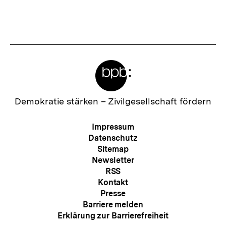
Meta-
Links
Zur
Demokratie stärken –
Zivilgesellschaft fördern
Startseite
der
Meta-
Impressum
bpb
Navigation
Datenschutz
Sitemap
Newsletter
RSS
Kontakt
Presse
Barriere melden
Erklärung zur Barrierefreiheit