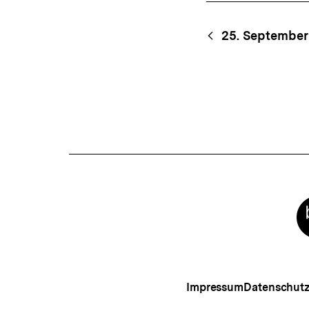
Content-
Begri
25. September
Navigation
Meta-
Links
Impressum
Datenschut