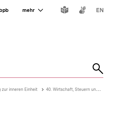
Inhalte
Inhalte
Inhalte
 bpb
mehr
ein oder ausklappen
in
in
in
leichter
Gebärdenspr
Englisch
Sprache
Suche
öffnen
zur inneren Einheit
40. Wirtschaft, Steuern und Sozialpolitik in Deutschland