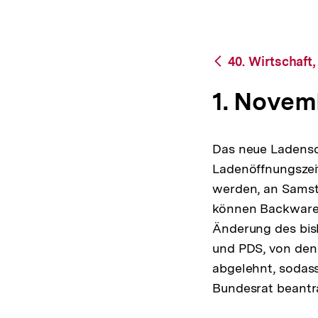
bpb.de
a
t
i
o
Zurück
40. Wirtschaft
n
zur
Übersicht
1. Novem
Das neue Ladensch
Ladenöffnungszeit
werden, an Samsta
können Backwaren 
Änderung des bis
und PDS, von den
abgelehnt, sodas
Bundesrat beantra