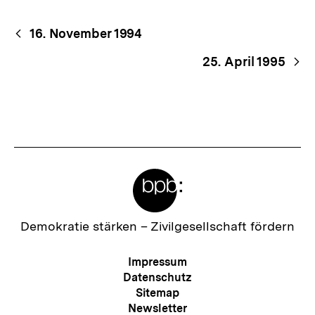
Begriffsnavigation
Content-
16. November 1994
Navigation
25. April 1995
Meta-
Links
Zur
Demokratie stärken –
Zivilgesellschaft fördern
Startseite
der
Meta-
Impressum
bpb
Navigation
Datenschutz
Sitemap
Newsletter