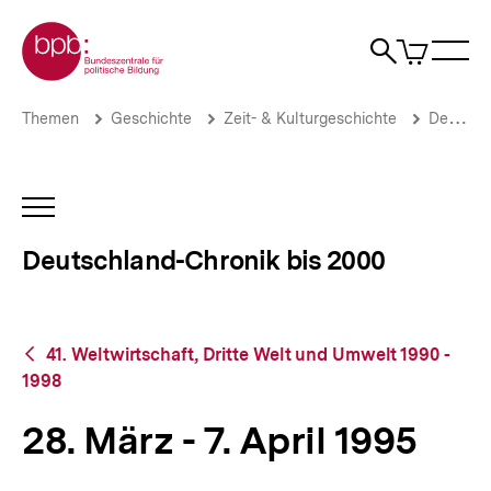
Direkt
Zur Startseite der bpb
zum
0
Artikel
Sho
Seiteninhalt
im
Naviga
Suche
springen
War
öffne
öffnen
öff
Pfadnavigation
28.
Brotkrümelnavigation
Themen
Geschichte
Zeit- & Kulturgeschichte
Deutschland-Chronik bis 2000
März
-
7.
April
INHALTSNAVIGATION
1995
ÖFFNEN
|
Deutschland-Chronik bis 2000
Deutschland-
Chronik
bis
2000
Zurück
|
41. Weltwirtschaft, Dritte Welt und Umwelt 1990 -
zur
bpb.de
1998
Übersicht
28. März - 7. April 1995