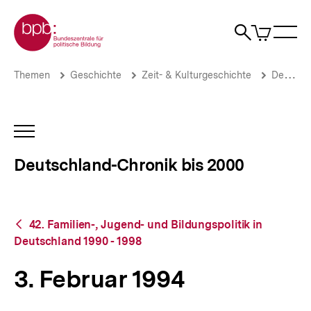
Direkt
Zur Startseite der bpb
zum
0
Artikel
Sho
Seiteninhalt
im
Naviga
Suche
springen
War
öffne
öffnen
öff
Pfadnavigation
3.
Brotkrümelnavigation
Themen
Geschichte
Zeit- & Kulturgeschichte
Deutschland-Chronik bis 2000
Februar
1994
|
Deutschland-
INHALTSNAVIGATION
Chronik
ÖFFNEN
bis
Deutschland-Chronik bis 2000
2000
|
bpb.de
Zurück
42. Familien-, Jugend- und Bildungspolitik in
zur
Deutschland 1990 - 1998
Übersicht
3. Februar 1994