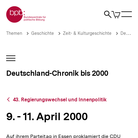
Direkt
Zur Startseite der bpb
zum
0
Artikel
Sho
Seiteninhalt
im
Naviga
Suche
springen
War
öffne
öffnen
öff
Pfadnavigation
9.
Brotkrümelnavigation
Themen
Geschichte
Zeit- & Kulturgeschichte
Deutschland-Chronik bis 2000
-
11.
April
2000
INHALTSNAVIGATION
|
ÖFFNEN
Deutschland-
Deutschland-Chronik bis 2000
Chronik
bis
2000
|
Zurück
bpb.de
43. Regierungswechsel und Innenpolitik
zur
Übersicht
9. - 11. April 2000
Auf ihrem Parteitag in Essen proklamiert die CDU