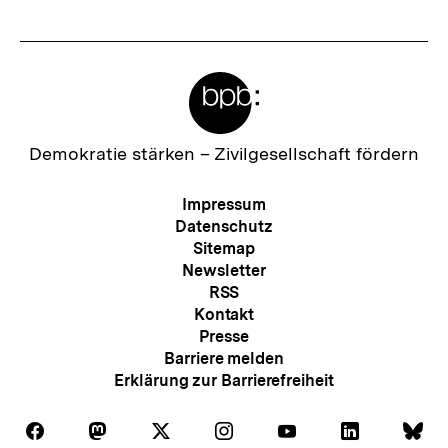
Meta-
Links
Zur
Demokratie stärken –
Zivilgesellschaft fördern
Startseite
der
Meta-
Impressum
bpb
Navigation
Datenschutz
Sitemap
Newsletter
RSS
Kontakt
Presse
Barriere melden
Erklärung zur Barrierefreiheit
Auf
Auf
Auf
Auf
Auf
Auf
Au
Folgen
Folgen
Folgen
Folgen
Folgen
Folgen
Fol