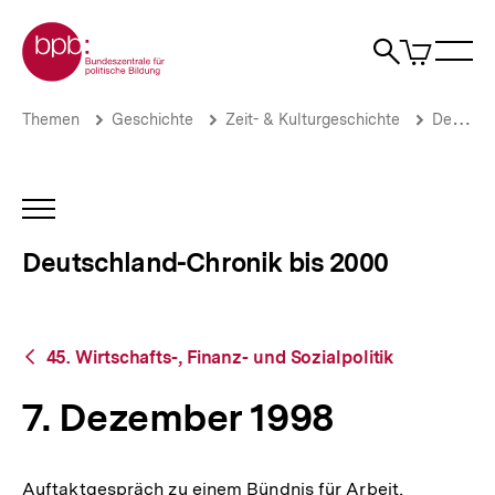
Direkt
Zur Startseite der bpb
zum
0
Artikel
Sho
Seiteninhalt
im
Naviga
Suche
springen
War
öffne
öffnen
öff
Pfadnavigation
7.
Brotkrümelnavigation
Themen
Geschichte
Zeit- & Kulturgeschichte
Deutschland-Chronik bis 2000
Dezember
1998
|
Deutschland-
INHALTSNAVIGATION
Chronik
ÖFFNEN
bis
Deutschland-Chronik bis 2000
2000
|
bpb.de
Zurück
45. Wirtschafts-, Finanz- und Sozialpolitik
zur
Übersicht
7. Dezember 1998
Auftaktgespräch zu einem Bündnis für Arbeit,