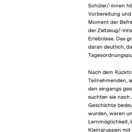
Schüler/-innen h
Vorbereitung und 
Moment der Befre
der Zeitzeug/-in
Erlebnisse. Das g
daran deutlich, d
Tagesordnungspun
Nach dem Rücktra
Teilnehmenden, si
den eingangs gest
suchten sie nach 
Geschichte bedeut
wurden, waren un
Lernmöglichkeit, 
Kleingruppen mit 