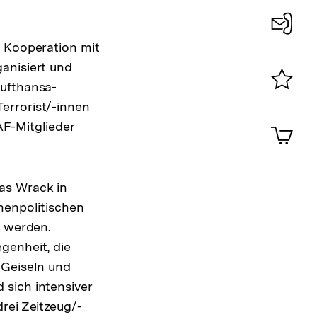
n Kooperation mit
Konta
anisiert und
0
Lufthansa-
Merklist
errorist/-innen
ansehen
0
AF-Mitglieder
Artik
im
Shop-
Warenko
ansehen
as Wrack in
nenpolitischen
“ werden.
genheit, die
 Geiseln und
sich intensiver
rei Zeitzeug/-