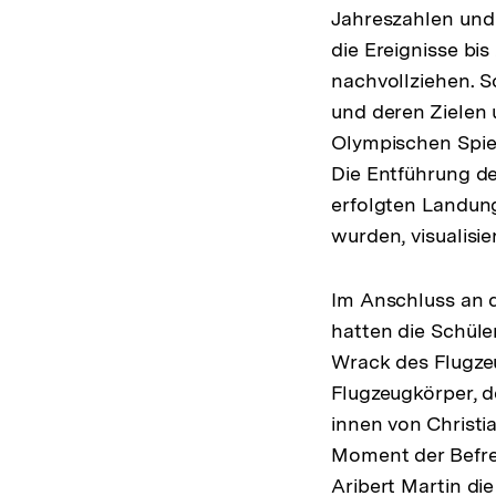
Jahreszahlen und
die Ereignisse bi
nachvollziehen. S
und deren Zielen
Olympischen Spie
Die Entführung de
erfolgten Landun
wurden, visualisier
Im Anschluss an d
hatten die Schüle
Wrack des Flugze
Flugzeugkörper, de
innen von Christi
Moment der Befrei
Aribert Martin di