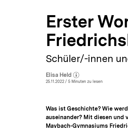
|
a
bpb.de
t
Erster Wo
i
o
n
Friedrich
Schüler/-innen un
Elisa Held
(Mehr zum Autor)
öffnen
25.11.2022
/ 5 Minuten zu lesen
Was ist Geschichte? Wie werd
auseinander? Mit diesen und v
Maybach-Gymnasiums Friedric