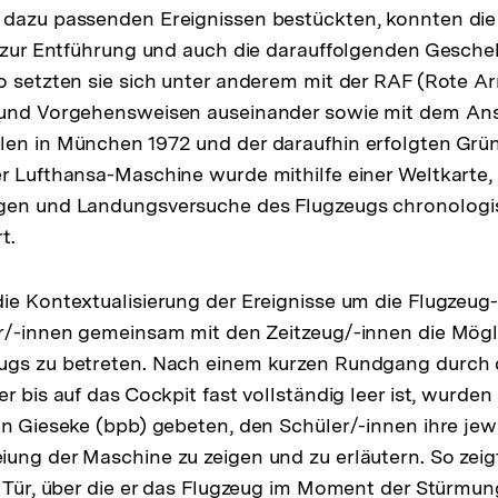
 dazu passenden Ereignissen bestückten, konnten die
s zur Entführung und auch die darauffolgenden Gesche
o setzten sie sich unter anderem mit der RAF (Rote A
 und Vorgehensweisen auseinander sowie mit dem Ans
len in München 1972 und der daraufhin erfolgten Grü
r Lufthansa-Maschine wurde mithilfe einer Weltkarte, 
gen und Landungsversuche des Flugzeugs chronologi
t.
ie Kontextualisierung der Ereignisse um die Flugzeug
r/-innen gemeinsam mit den Zeitzeug/-innen die Mögli
ugs zu betreten. Nach einem kurzen Rundgang durch
r bis auf das Cockpit fast vollständig leer ist, wurden
an Gieseke (bpb) gebeten, den Schüler/-innen ihre jewe
ung der Maschine zu zeigen und zu erläutern. So zeig
e Tür, über die er das Flugzeug im Moment der Stürmung