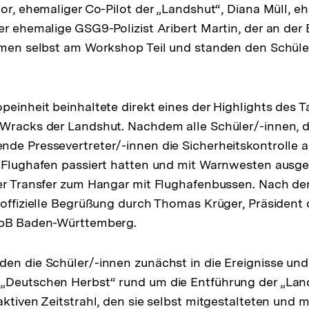
tor, ehemaliger Co-Pilot der „Landshut“, Diana Müll, e
er ehemalige GSG9-Polizist Aribert Martin, der an der
ahmen selbst am Workshop Teil und standen den Schül
peinheit beinhaltete direkt eines der Highlights des T
Wracks der Landshut. Nachdem alle Schüler/-innen, d
de Pressevertreter/-innen die Sicherheitskontrolle 
r Flughafen passiert hatten und mit Warnwesten ausg
er Transfer zum Hangar mit Flughafenbussen. Nach de
 offizielle Begrüßung durch Thomas Krüger, Präsident
LpB Baden-Württemberg.
en die Schüler/-innen zunächst in die Ereignisse un
„Deutschen Herbst“ rund um die Entführung der „Land
ktiven Zeitstrahl, den sie selbst mitgestalteten und mi