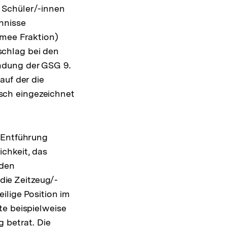
 Schüler/-innen
hnisse
rmee Fraktion)
chlag bei den
ndung der GSG 9.
auf der die
sch eingezeichnet
-Entführung
chkeit, das
 den
 die Zeitzeug/-
ilige Position im
te beispielweise
 betrat. Die