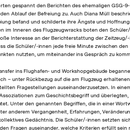
örten gespannt den Berichten des ehemaligen GSG-9
den Ablauf der Befreiung zu. Auch Diana Müll beschrie
iung befand und schilderte ihre Ängste und Hoffnunge
nen im Inneren des Flugzeugwracks boten den Schüler/
roße Interesse an der Berichterstattung der Zeitzeug
ass die Schüler/-innen jede freie Minute zwischen den
kten nutzten, um miteinander ins Gespräch zu kom
nsfer ins Flughafen- und Workshopgebäude beganne
ch – unter Rückbezug auf die am Flugzeug erhaltenen
ellten Fragestellungen auseinanderzusetzen. In einem
Assoziationen zum Geschichtsbegriff und überlegten, 
et. Unter den genannten Begriffen, die in einer Wor
ter anderem Vergangenheit, Erfahrungen, Veränderu
kollektives Gedächtnis. Die Schüler/-innen setzten si
den Fragen auseinander, welche Kriterien erfüllt sein