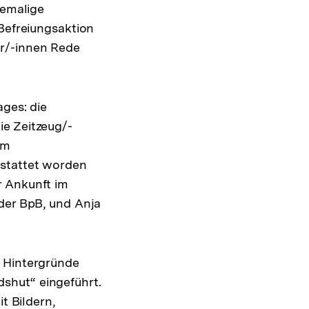
hemalige
 Befreiungsaktion
er/-innen Rede
ages: die
ie Zeitzeug/-
am
estattet worden
r Ankunft im
 der BpB, und Anja
d Hintergründe
shut“ eingeführt.
t Bildern,