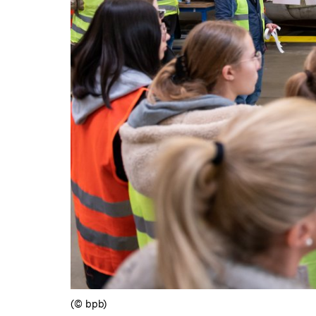
(© bpb)