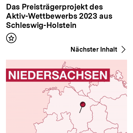
V
Das Preisträgerprojekt des
o
Aktiv-Wettbewerbs 2023 aus
r
Schleswig-Holstein
h
Inhalt
e
merken
Nächster Inhalt
r
i
g
e
r
I
n
h
a