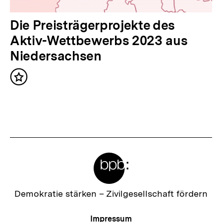
l
t
N
Die Preisträgerprojekte des
:
ä
Aktiv-Wettbewerbs 2023 aus
c
Niedersachsen
h
Inhalt
s
merken
t
e
r
I
Meta-
n
Links
h
a
Zur
Demokratie stärken –
Zivilgesellschaft fördern
Startseite
l
der
Meta-
Impressum