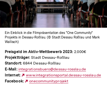
öffnen
Ein Einblick in die Filmpräsentation des "One Community"
Projekts in Dessau-Roßlau. (© Stadt Dessau Roßlau und Mark
Wallisch)
Preisgeld im Aktiv-Wettbewerb 2023:
2.000€
Projektträger:
Stadt Dessau-Roßlau
Standort:
6844 Dessau-Roßlau
E-Mail:
E-
integrationsbuero@dessau-rosslau.de
Internet:
Mail
Externer
www.integrationsportal.dessau-rosslau.de
Facebook:
Link:
Link:
Externer
onecommunityprojekt
Link: