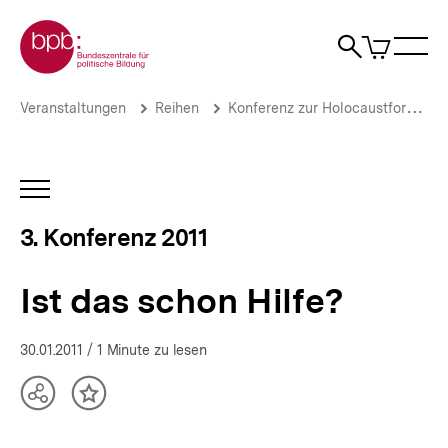
Direkt
Zur Startseite der bpb
zum
0
Artikel
Sho
Seiteninhalt
im
Naviga
Suche
springen
War
öffne
öffnen
öff
Pfadnavigation
Ist
Brotkrümelnavigation
Veranstaltungen
Reihen
Konferenz zur Holocaustforschung
das
schon
Hilfe?
|
INHALTSNAVIGATION
Helfer,
ÖFFNEN
Retter
3. Konferenz 2011
und
Netzwerker
des
Ist das schon Hilfe?
Widerstands
|
bpb.de
30.01.2011
/ 1 Minute zu lesen
Teilen
Inhalt
Optionen
merken
anzeigen