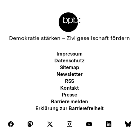
Meta-
Links
Zur
Demokratie stärken –
Zivilgesellschaft fördern
Startseite
der
Meta-
Impressum
bpb
Navigation
Datenschutz
Sitemap
Newsletter
RSS
Kontakt
Presse
Barriere melden
Erklärung zur Barrierefreiheit
Auf
Auf
Auf
Auf
Auf
Auf
Au
Folgen
Folgen
Folgen
Folgen
Folgen
Folgen
Fol
Facebook
Mastodon
X
Instagram
Youtube
LinkedIn
Bl
Sie
Sie
Sie
Sie
Sie
Sie
Sie
Zum