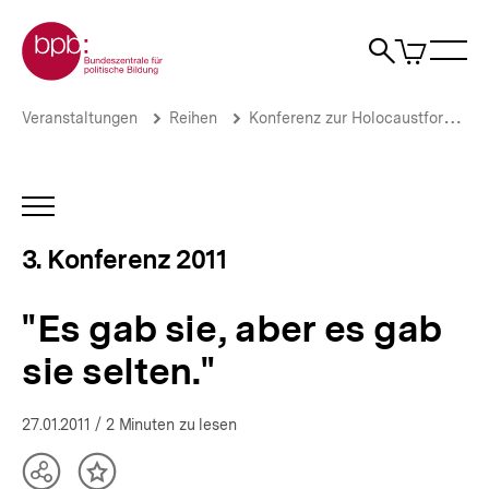
Direkt
Zur Startseite der bpb
zum
0
Artikel
Sho
Seiteninhalt
im
Naviga
Suche
springen
War
öffne
öffnen
öff
Pfadnavigation
"Es
Brotkrümelnavigation
Veranstaltungen
Reihen
Konferenz zur Holocaustforschung
gab
sie,
aber
es
INHALTSNAVIGATION
gab
ÖFFNEN
sie
3. Konferenz 2011
selten."
|
Helfer,
"Es gab sie, aber es gab
Retter
und
sie selten."
Netzwerker
des
Widerstands
27.01.2011
/ 2 Minuten zu lesen
|
bpb.de
Teilen
Inhalt