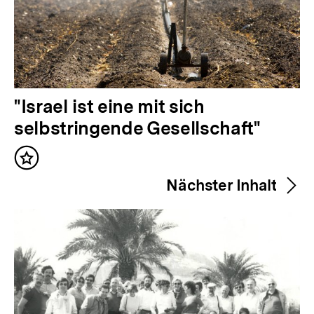
V
"Israel ist eine mit sich
o
selbstringende Gesellschaft"
r
Inhalt
h
merken
Nächster Inhalt
e
r
i
g
e
r