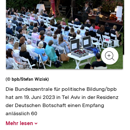
Zur
Zur
Galerieansicht
Gale
Zur
Gale
(© bpb/Stefan Wizisk)
Die Bundeszentrale für politische Bildung/bpb
hat am 19. Juni 2023 in Tel Aviv in der Residenz
der Deutschen Botschaft einen Empfang
anlässlich 60
Mehr lesen
Inhalt
aufklappen