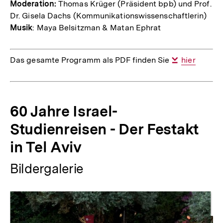
Moderation:
Thomas Krüger (Präsident bpb) und Prof.
Dr. Gisela Dachs (Kommunikationswissenschaftlerin)
Musik
: Maya Belsitzman & Matan Ephrat
Das gesamte Programm als PDF finden Sie
Interner
hier
Link:
60 Jahre Israel-
Studienreisen - Der Festakt
in Tel Aviv
Bildergalerie
Inhaltskarussell
überspringen