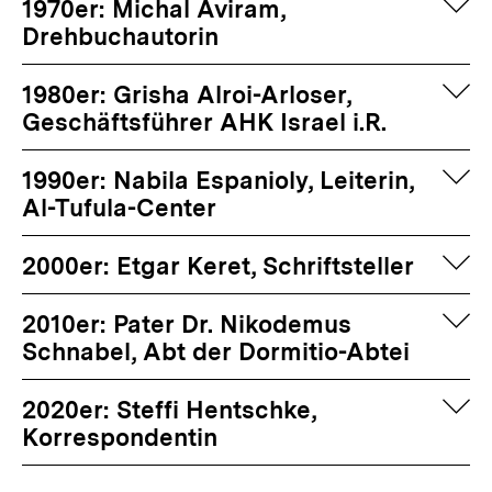
auf
1970er: Michal Aviram,
Drehbuchautorin
auf
1980er: Grisha Alroi-Arloser,
Geschäftsführer AHK Israel i.R.
auf
1990er: Nabila Espanioly, Leiterin,
Al-Tufula-Center
auf
2000er: Etgar Keret, Schriftsteller
auf
2010er: Pater Dr. Nikodemus
Schnabel, Abt der Dormitio-Abtei
auf
2020er: Steffi Hentschke,
Korrespondentin