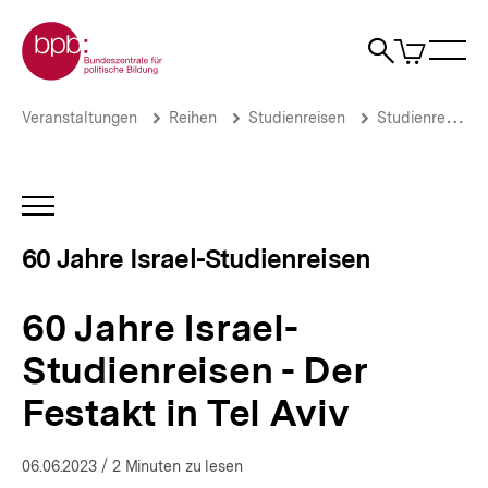
Direkt
Zur Startseite der bpb
zum
0
Artikel
Sho
Seiteninhalt
im
Naviga
Suche
springen
War
öffne
öffnen
öff
Pfadnavigation
60
Brotkrümelnavigation
Veranstaltungen
Reihen
Studienreisen
Studienreisen nach Israel
Jahre
Israel-
Studienreisen
-
INHALTSNAVIGATION
Der
ÖFFNEN
Festakt
60 Jahre Israel-Studienreisen
in
Tel
Aviv
60 Jahre Israel-
|
Seit
Studienreisen - Der
60
Jahren
Festakt in Tel Aviv
bpb-
Studienreisen
-
06.06.2023
/ 2 Minuten zu lesen
und