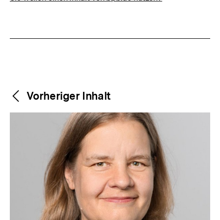
Weitere
Content-
Vorheriger Inhalt
Navigation
Inhalte