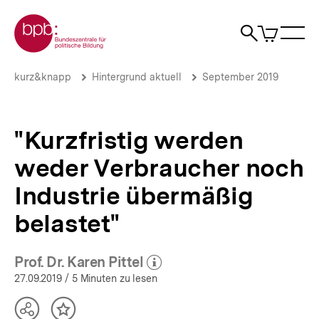
Direkt
Zur Startseite der bpb
zum
0
Artikel
Sho
Seiteninhalt
im
Naviga
Suche
springen
War
öffne
öffnen
öff
Pfadnavigation
"Kurzfristig
Brotkrümelnavigation
kurz&knapp
Hintergrund aktuell
September 2019
werden
weder
Verbraucher
noch
"Kurzfristig werden
Industrie
übermäßig
weder Verbraucher noch
belastet"
|
Industrie übermäßig
Hintergrund
aktuell
belastet"
|
bpb.de
Prof. Dr. Karen Pittel
(Mehr zum Autor)
öffnen
27.09.2019
/ 5 Minuten zu lesen
Teilen
Inhalt