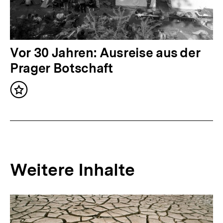
h
a
l
t
N
Vor 30 Jahren: Ausreise aus der
:
ä
Prager Botschaft
c
Inhalt
h
merken
s
t
e
r
Weitere Inhalte
I
n
Inhaltskarousell
Inhaltskarussell
h
für
überspringen
weitere
a