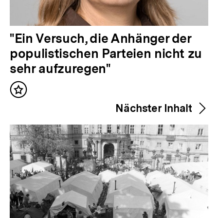
V
"Ein Versuch, die Anhänger der
o
populistischen Parteien nicht zu
r
sehr aufzuregen"
h
Inhalt
e
merken
Nächster Inhalt
r
i
g
e
r
I
n