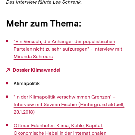
Das Interview führte Lea Schrenk.
Mehr zum Thema:
Interner
"Ein Versuch, die Anhänger der populistischen
Link:
Parteien nicht zu sehr aufzuregen" - Interview mit
Miranda Schreurs
Externer
Dossier Klimawandel
Link:
Klimapolitik
Interner
"In der Klimapolitik verschwimmen Grenzen" –
Link:
Interview mit Severin Fischer (Hintergrund aktuell,
23.1.2018)
Interner
Ottmar Edenhofer: Klima, Kohle, Kapital.
Link:
Ökonomische Hebel in der internationalen