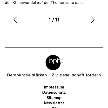
den Klimawandel auf der Themenseite der…
1
/
11
Vorherigen
Nächs
Karussellinhalt
von
Inhalt
Inhalt
anzeigen
anzei
Meta-
Links
Zur
Demokratie stärken –
Zivilgesellschaft fördern
Startseite
der
Meta-
Impressum
bpb
Navigation
Datenschutz
Sitemap
Newsletter