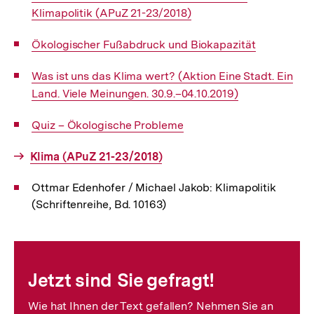
Klimapolitik (APuZ 21-23/2018)
Interner
Ökologischer Fußabdruck und Biokapazität
Link:
Interner
Was ist uns das Klima wert? (Aktion Eine Stadt. Ein
Link:
Land. Viele Meinungen. 30.9.–04.10.2019)
Interner
Quiz – Ökologische Probleme
Link:
Interner
Klima (APuZ 21-23/2018)
Link:
Ottmar Edenhofer / Michael Jakob: Klimapolitik
(Schriftenreihe, Bd. 10163)
Fussnoten
Jetzt sind Sie gefragt!
Wie hat Ihnen der Text gefallen? Nehmen Sie an