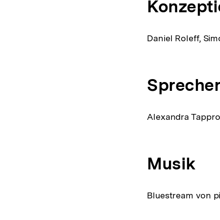
Konzepti
Daniel Roleff, S
Sprecher
Alexandra Tappr
Musik
Bluestream von pi