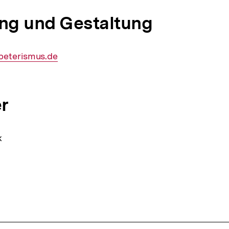
g und Gestaltung
Externer
peterismus.de
Link:
r
k