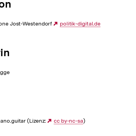
on
imone Jost-Westendorf
Externer
politik-digital.de
Link:
in
ogge
ano.guitar (Lizenz:
Externer
cc by-nc-sa
)
Link: