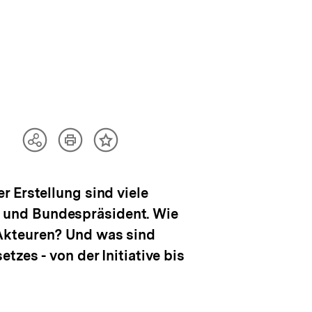
Artikel
Teilen
Inhalt
drucken
Optionen
merken
anzeigen
 Erstellung sind viele
 und Bundespräsident. Wie
 Akteuren? Und was sind
tzes - von der Initiative bis