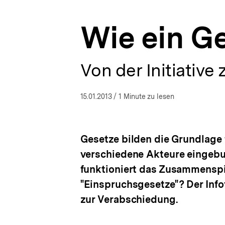
bpb.de
a
t
Wie ein Ge
i
o
n
Von der Initiative
15.01.2013
/ 1 Minute zu lesen
Gesetze bilden die Grundlage 
verschiedene Akteure eingeb
funktioniert das Zusammenspi
"Einspruchsgesetze"? Der Infof
zur Verabschiedung.