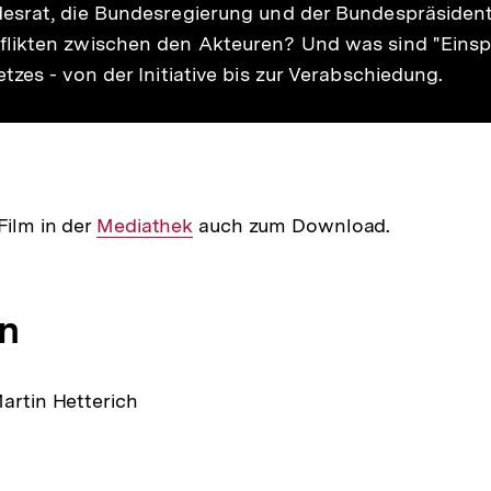
esrat, die Bundesregierung und der Bundespräsident.
likten zwischen den Akteuren? Und was sind "Einspr
zes - von der Initiative bis zur Verabschiedung.
Film in der
Interner
Mediathek
auch zum Download.
Link:
n
Martin Hetterich