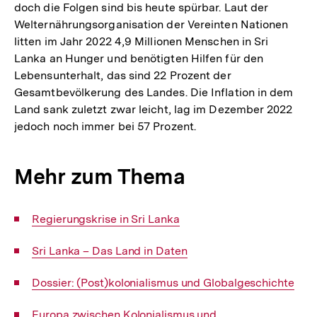
doch die Folgen sind bis heute spürbar. Laut der
Welternährungsorganisation der Vereinten Nationen
litten im Jahr 2022 4,9 Millionen Menschen in Sri
Lanka an Hunger und benötigten Hilfen für den
Lebensunterhalt, das sind 22 Prozent der
Gesamtbevölkerung des Landes. Die Inflation in dem
Land sank zuletzt zwar leicht, lag im Dezember 2022
jedoch noch immer bei 57 Prozent.
Mehr zum Thema
Interner
Regierungskrise in Sri Lanka
Link:
Interner
Sri Lanka – Das Land in Daten
Link:
Interner
Dossier: (Post)kolonialismus und Globalgeschichte
Link:
Interner
Europa zwischen Kolonialismus und