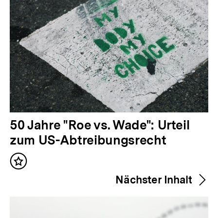
V
50 Jahre "Roe vs. Wade": Urteil
o
zum US-Abtreibungsrecht
r
Inhalt
h
merken
Nächster Inhalt
e
r
i