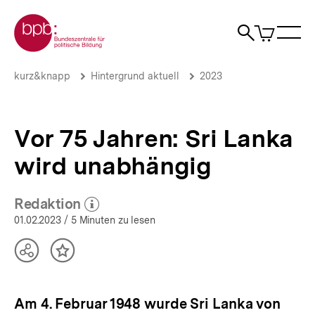
Direkt
Zur Startseite der bpb
zum
0
Artikel
Sho
Seiteninhalt
im
Naviga
Suche
springen
War
öffne
öffnen
öff
Pfadnavigation
Vor
Brotkrümelnavigation
kurz&knapp
Hintergrund aktuell
2023
75
Jahren:
Sri
Lanka
Vor 75 Jahren: Sri Lanka
wird
unabhängig
wird unabhängig
|
Hintergrund
aktuell
Redaktion
(Mehr zum Autor)
|
öffnen
01.02.2023
/ 5 Minuten zu lesen
bpb.de
Teilen
Inhalt
Optionen
merken
anzeigen
Am 4. Februar 1948 wurde Sri Lanka von