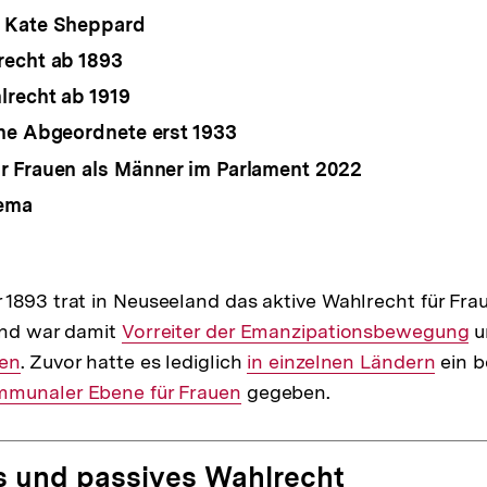
 Kate Sheppard
recht ab 1893
recht ab 1919
he Abgeordnete erst 1933
 Frauen als Männer im Parlament 2022
ema
1893 trat in Neuseeland das aktive Wahlrecht für Fra
and war damit
Interner
Vorreiter der Emanzipationsbewegung
u
uen
. Zuvor hatte es lediglich
Link:
Interner
in einzelnen Ländern
ein b
r
mmunaler Ebene für Frauen
gegeben.
Link:
s und passives Wahlrecht