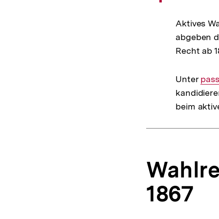
Aktives Wa
abgeben d
Recht ab 1
Unter
Inte
pass
kandidiere
Link
beim aktiv
Wahlre
1867