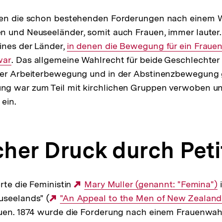
den die schon bestehenden Forderungen nach einem Wa
n und Neuseeländer, somit auch Frauen, immer laute
ines der Länder,
Interner
in denen die Bewegung für ein Fraue
war
. Das allgemeine Wahlrecht für beide Geschlechte
Link:
der Arbeiterbewegung und in der Abstinenzbewegung g
g war zum Teil mit kirchlichen Gruppen verwoben und
ein.
scher Druck durch Pet
erte die Feministin
Externer
Mary Muller (genannt: "Femina")
i
useelands" (
Externer
"An Appeal to the Men of New Zealand
Link:
uen. 1874 wurde die Forderung nach einem Frauenwahl
Link: