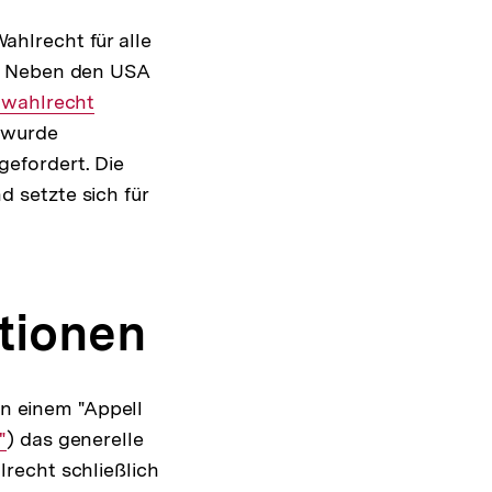
hlrecht für alle
r. Neben den USA
nwahlrecht
r wurde
efordert. Die
 setzte sich für
itionen
n einem "Appell
"
) das generelle
recht schließlich