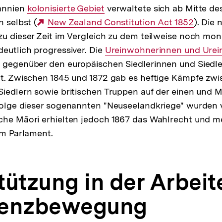
annien
Interner
kolonisierte Gebiet
verwaltete sich ab Mitte de
n selbst (
Link:
Externer
New Zealand Constitution Act 1852
). Die
zu dieser Zeit im Vergleich zu dem teilweise noch mo
Link:
deutlich progressiver. Die
Interner
Ureinwohnerinnen und Urein
 gegenüber den europäischen Siedlerinnen und Siedle
Link:
gt. Zwischen 1845 und 1872 gab es heftige Kämpfe zw
Siedlern sowie britischen Truppen auf der einen und M
folge dieser sogenannten "Neuseelandkriege" wurden v
iche Māori erhielten jedoch 1867 das Wahlrecht und m
im Parlament.
tützung in der Arbeit
nenzbewegung