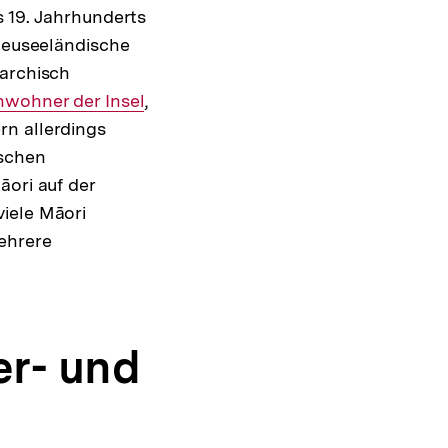
s 19. Jahrhunderts
 neuseeländische
narchisch
wohner der Insel
,
rn allerdings
ischen
āori auf der
iele Māori
ehrere
er- und