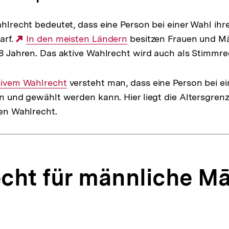
hlrecht bedeutet, dass eine Person bei einer Wahl ih
arf.
Externer
In den meisten Ländern
besitzen Frauen und M
8 Jahren. Das aktive Wahlrecht wird auch als Stimmre
Link:
rner
ivem Wahlrecht
versteht man, dass eine Person bei e
n und gewählt werden kann. Hier liegt die Altersgrenz
:
en Wahlrecht.
cht für männliche Mā