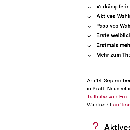
Vorkämpferin
Aktives Wahl
Passives Wahl
Erste weiblic
Erstmals mehr
Mehr zum Th
Am 19. September 
in Kraft. Neuseel
Teilhabe von Fra
Wahlrecht
Interne
auf ko
Link:
Aktive