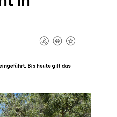
ht in
Artikel
Teilen
Inhalt
drucken
Optionen
merken
anzeigen
ingeführt. Bis heute gilt das