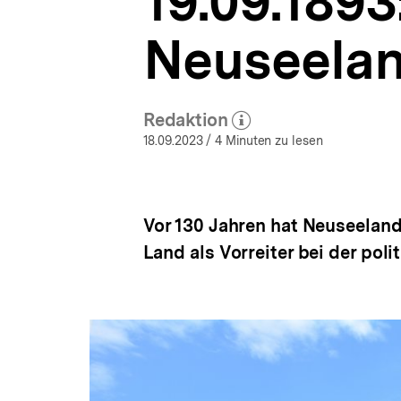
19.09.1893
bpb.de
a
t
Neuseela
i
o
n
Redaktion
(Mehr zum Autor)
öffnen
18.09.2023
/ 4 Minuten zu lesen
Vor 130 Jahren hat Neuseeland 
Land als Vorreiter bei der poli