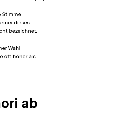
re Stimme
änner dieses
cht bezeichnet.
iner Wahl
e oft höher als
ori ab