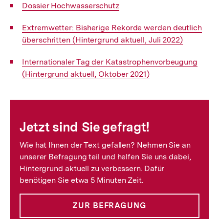
Interner
Dossier Hochwasserschutz
Link:
Interner
Extremwetter: Bisherige Rekorde werden deutlich
Link:
überschritten (Hintergrund aktuell, Juli 2022)
Interner
Internationaler Tag der Katastrophenvorbeugung
Link:
(Hintergrund aktuell, Oktober 2021)
Fussnoten
Jetzt sind Sie gefragt!
Wie hat Ihnen der Text gefallen? Nehmen Sie an
unserer Befragung teil und helfen Sie uns dabei,
Hintergrund aktuell zu verbessern. Dafür
benötigen Sie etwa 5 Minuten Zeit.
ZUR BEFRAGUNG