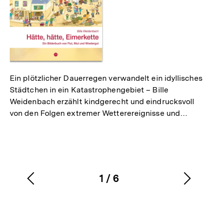
Ein plötzlicher Dauerregen verwandelt ein idyllisches
Städtchen in ein Katastrophengebiet – Bille
Weidenbach erzählt kindgerecht und eindrucksvoll
von den Folgen extremer Wetterereignisse und…
1
/
6
Vorherigen
Nächs
Karussellinhalt
von
Inhalt
Inhalt
anzeigen
anzei