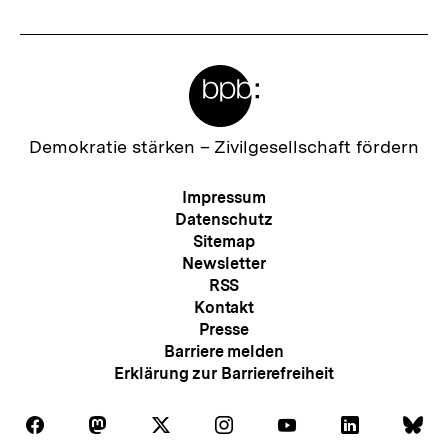
Meta-
Links
Zur
Demokratie stärken –
Zivilgesellschaft fördern
Startseite
der
Meta-
Impressum
bpb
Navigation
Datenschutz
Sitemap
Newsletter
RSS
Kontakt
Presse
Barriere melden
Erklärung zur Barrierefreiheit
Auf
Auf
Auf
Auf
Auf
Auf
Au
Folgen
Folgen
Folgen
Folgen
Folgen
Folgen
Fol
Facebook
Mastodon
X
Instagram
Youtube
LinkedIn
Bl