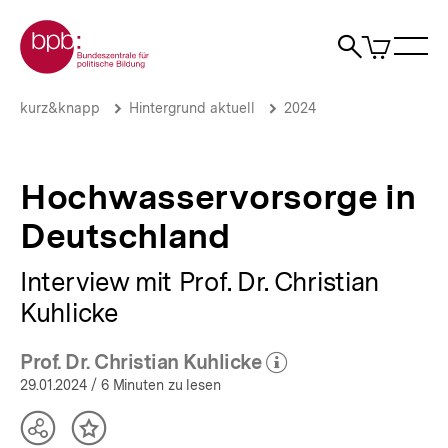
Direkt
Zur Startseite der bpb
zum
0
Artikel
Sho
Seiteninhalt
im
Naviga
Suche
springen
War
öffne
öffnen
öff
Pfadnavigation
Hochwasservorsorge
Brotkrümelnavigation
kurz&knapp
Hintergrund aktuell
2024
in
Deutschland
|
Hintergrund
Hochwasservorsorge in
aktuell
|
Deutschland
bpb.de
Interview mit Prof. Dr. Christian
Kuhlicke
Prof. Dr. Christian Kuhlicke
(Mehr zum Autor)
öffnen
29.01.2024
/ 6 Minuten zu lesen
Teilen
Inhalt