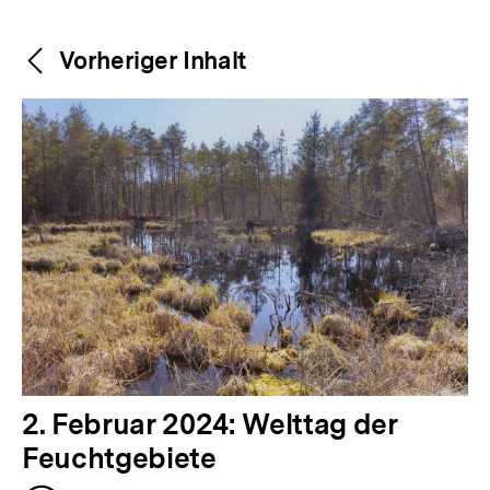
Weitere
Content-
Vorheriger Inhalt
Navigation
Inhalte
V
2. Februar 2024: Welttag der
o
Feuchtgebiete