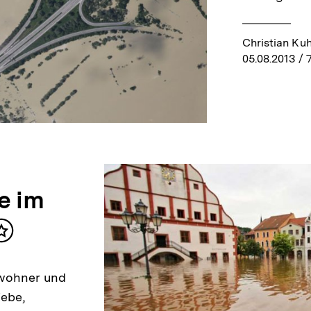
Christian Kuh
05.08.2013
/ 
e im
Inhalt
merken
nwohner und
iebe,