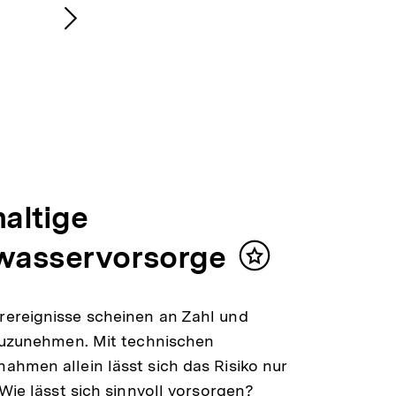
Nächsten
Inhalt
anzeigen
altige
asservorsorge
Inhalt
merken
ereignisse scheinen an Zahl und
zuzunehmen. Mit technischen
hmen allein lässt sich das Risiko nur
 Wie lässt sich sinnvoll vorsorgen?