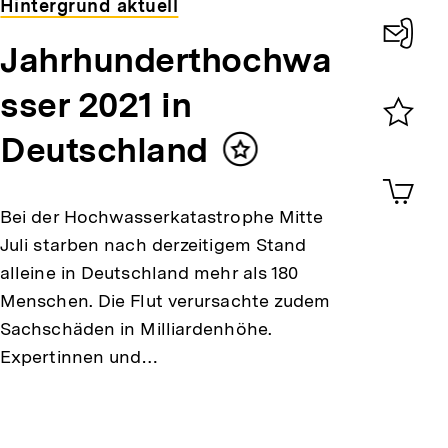
Hintergrund aktuell
Jahrhunderthochwa
Konta
sser 2021 in
0
Deutschland
Merklist
Inhalt
ansehen
0
merken
Artik
im
Bei der Hochwasserkatastrophe Mitte
Shop-
Warenko
Juli starben nach derzeitigem Stand
ansehen
alleine in Deutschland mehr als 180
Menschen. Die Flut verursachte zudem
Sachschäden in Milliardenhöhe.
Expertinnen und…