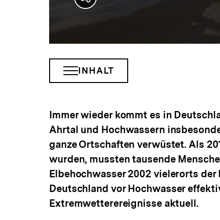
Teilen
Optionen
anzeigen
INHALT
INHALTSNAVIGATION
ÖFFNEN
Immer wieder kommt es in Deutschla
Ahrtal und Hochwassern insbesonder
ganze Ortschaften verwüstet. Als 2
wurden, mussten tausende Menschen
Elbehochwasser 2002 vielerorts der 
Deutschland vor Hochwasser effekti
Extremwetterereignisse aktuell.