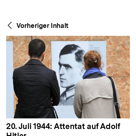
Weitere
Content-
Vorheriger Inhalt
Navigation
Inhalte
V
20. Juli 1944: Attentat auf Adolf
o
Hitler