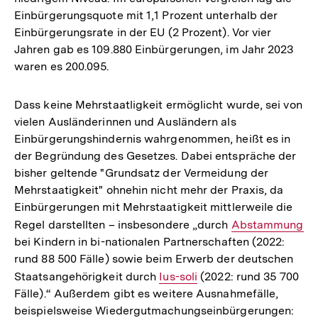
Einbürgerungsquote mit 1,1 Prozent unterhalb der
Einbürgerungsrate in der EU (2 Prozent). Vor vier
Jahren gab es 109.880 Einbürgerungen, im Jahr 2023
waren es 200.095.
Dass keine Mehrstaatligkeit ermöglicht wurde, sei von
vielen Ausländerinnen und Ausländern als
Einbürgerungshindernis wahrgenommen, heißt es in
der Begründung des Gesetzes. Dabei entspräche der
bisher geltende "Grundsatz der Vermeidung der
Mehrstaatigkeit" ohnehin nicht mehr der Praxis, da
Einbürgerungen mit Mehrstaatigkeit mittlerweile die
Regel darstellten – insbesondere „durch
Interner
Abstammung
bei Kindern in bi-nationalen Partnerschaften (2022:
Link:
rund 88 500 Fälle) sowie beim Erwerb der deutschen
Staatsangehörigkeit durch
Interner
Ius-soli
(2022: rund 35 700
Fälle).“ Außerdem gibt es weitere Ausnahmefälle,
Link:
beispielsweise Wiedergutmachungseinbürgerungen: