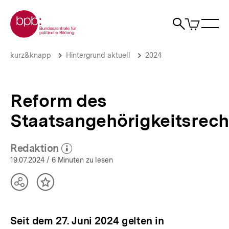
Direkt
Zur Startseite der bpb
zum
0
Artikel
Sho
Seiteninhalt
im
Naviga
Suche
springen
War
öffne
öffnen
öff
Pfadnavigation
Reform
Brotkrümelnavigation
kurz&knapp
Hintergrund aktuell
2024
des
Staatsangehörigkeitsrechts
|
Hintergrund
Reform des
aktuell
|
Staatsangehörigkeitsrech
bpb.de
Redaktion
(Mehr zum Autor)
öffnen
19.07.2024
/ 6 Minuten zu lesen
Teilen
Inhalt
Optionen
merken
anzeigen
Seit dem 27. Juni 2024 gelten in