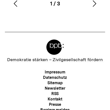
1
/
3
Vorherigen
Nächs
Karussellinhalt
von
Inhalt
Inhalt
anzeigen
anzei
Meta-
Links
Zur
Demokratie stärken –
Zivilgesellschaft fördern
Startseite
der
Meta-
Impressum
bpb
Navigation
Datenschutz
Sitemap
Newsletter
RSS
Kontakt
Presse
Barriere melden