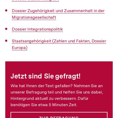
Link:
Interner
Dossier Zugehörigkeit und Zusammenhalt in der
Link:
Migrationsgesellschaft
Interner
Dossier Integrationspolitik
Link:
Interner
Staatsangehörigkeit (Zahlen und Fakten, Dossier
Link:
Europa)
Fussnoten
Jetzt sind Sie gefragt!
Wie hat Ihnen der Text gefallen? Nehmen Sie an
unserer Befragung teil und helfen Sie uns dabei,
Hintergrund aktuell zu verbessern. Dafür
benötigen Sie etwa 5 Minuten Zeit.