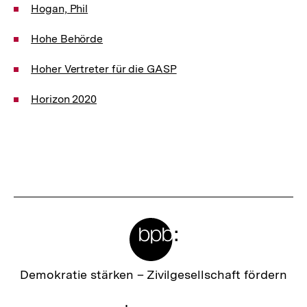
Hogan, Phil
Hohe Behörde
Hoher Vertreter für die GASP
Horizon 2020
Meta-
Links
Zur
Demokratie stärken –
Zivilgesellschaft fördern
Startseite
der