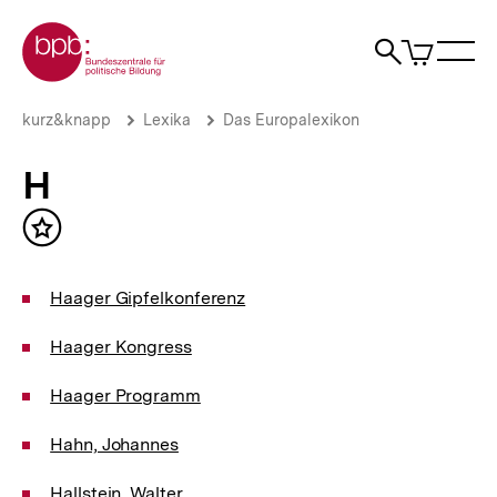
Direkt
Zur Startseite der bpb
zum
0
Artikel
Sho
Seiteninhalt
im
Naviga
Suche
springen
War
öffne
öffnen
öff
Pfadnavigation
H
Brotkrümelnavigation
kurz&knapp
Lexika
Das Europalexikon
|
bpb.de
H
Inhalt
merken
Haager Gipfelkonferenz
Haager Kongress
Haager Programm
Hahn, Johannes
Hallstein, Walter