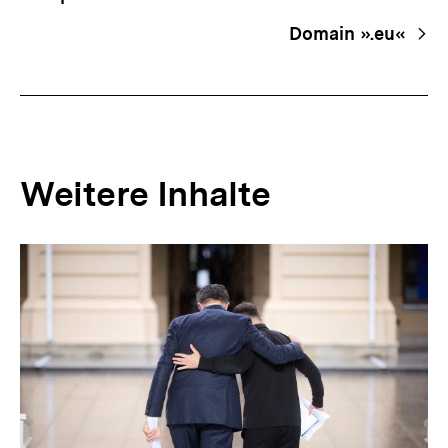
Navigation
Domain ».eu«
Weitere Inhalte
Inhaltskarousell
Inhaltskarussell
für
überspringen
weitere
Inhalte