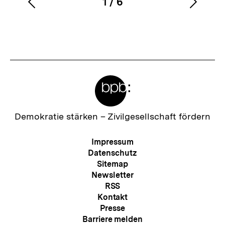
1
/
6
Vorherigen
Nächs
Karussellinhalt
von
Inhalt
Inhalt
anzeigen
anzei
Meta-
Links
Zur
Demokratie stärken –
Zivilgesellschaft fördern
Startseite
der
Meta-
Impressum
bpb
Navigation
Datenschutz
Sitemap
Newsletter
RSS
Kontakt
Presse
Barriere melden