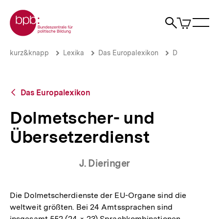
Direkt
Zur Startseite der bpb
zum
0
Artikel
Sho
Seiteninhalt
im
Naviga
Suche
springen
War
öffne
öffnen
öff
Pfadnavigation
Dolmetscher-
Brotkrümelnavigation
kurz&knapp
Lexika
Das Europalexikon
D
und
Übersetzerdienst
|
bpb.de
Zurück
Das Europalexikon
zur
Übersicht
Dolmetscher- und
Übersetzerdienst
J. Dieringer
Die Dolmetscherdienste der EU-Organe sind die
weltweit größten. Bei 24 Amtssprachen sind
insgesamt 552 (24 × 23) Sprachkombinationen