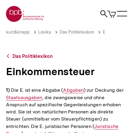
Direkt
Zur Startseite der bpb
zum
0
Artikel
Sho
Seiteninhalt
im
Naviga
Suche
springen
War
öffne
öffnen
öff
Pfadnavigation
Einkommensteuer
Brotkrümelnavigation
kurz&knapp
Lexika
Das Politiklexikon
E
|
bpb.de
Zurück
Das Politiklexikon
zur
Übersicht
Einkommensteuer
1)
Die E. ist eine Abgabe (
Interner
Abgaben
) zur Deckung der
Inte
Staatsausgaben
, die zwangsweise und ohne
Link:
Link
Anspruch auf spezifische Gegenleistungen erhoben
wird. Sie ist von natürlichen Personen als direkte
Steuer (unmittelbar vom Steuerpflichtigen) zu
entrichten. Die E. juristischer Personen (
Interner
Juristische