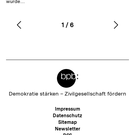
wurde…
1
/
6
Vorherigen
Nächs
Karussellinhalt
von
Inhalt
Inhalt
anzeigen
anzei
Meta-
Links
Zur
Demokratie stärken –
Zivilgesellschaft fördern
Startseite
der
Meta-
Impressum
bpb
Navigation
Datenschutz
Sitemap
Newsletter