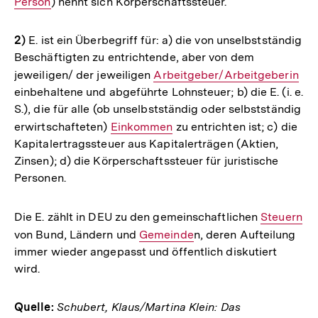
Person
) nennt sich Körperschaftssteuer.
Link:
2)
E. ist ein Überbegriff für: a) die von unselbstständig
Beschäftigten zu entrichtende, aber von dem
jeweiligen/ der jeweiligen
Interner
Arbeitgeber/Arbeitgeberin
einbehaltene und abgeführte Lohnsteuer; b) die E. (i. e.
Link:
S.), die für alle (ob unselbstständig oder selbstständig
erwirtschafteten)
Interner
Einkommen
zu entrichten ist; c) die
Kapitalertragssteuer aus Kapitalerträgen (Aktien,
Link:
Zinsen); d) die Körperschaftssteuer für juristische
Personen.
Die E. zählt in DEU zu den gemeinschaftlichen
Interner
Steuern
von Bund, Ländern und
Interner
Gemeinde
n, deren Aufteilung
Link:
immer wieder angepasst und öffentlich diskutiert
Link:
wird.
Quelle:
Schubert, Klaus/Martina Klein: Das