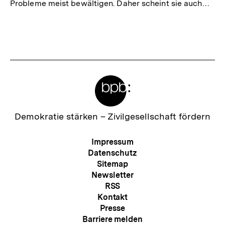
Probleme meist bewältigen. Daher scheint sie auch…
Meta-
Links
Zur
Demokratie stärken –
Zivilgesellschaft fördern
Startseite
der
Meta-
Impressum
bpb
Navigation
Datenschutz
Sitemap
Newsletter
RSS
Kontakt
Presse
Barriere melden