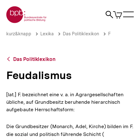
Direkt
Zur Startseite der bpb
zum
0
Artikel
Sho
Seiteninhalt
im
Naviga
Suche
springen
War
öffne
öffnen
öff
Pfadnavigation
Feudalismus
Brotkrümelnavigation
kurz&knapp
Lexika
Das Politiklexikon
F
|
bpb.de
Zurück
Das Politiklexikon
zur
Übersicht
Feudalismus
[lat.] F. bezeichnet eine v. a. in Agrargesellschaften
übliche, auf Grundbesitz beruhende hierarchisch
aufgebaute Herrschaftsform:
Die Grundbesitzer (Monarch, Adel, Kirche) bilden im F.
die sozial und politisch führende Schicht (
Interner