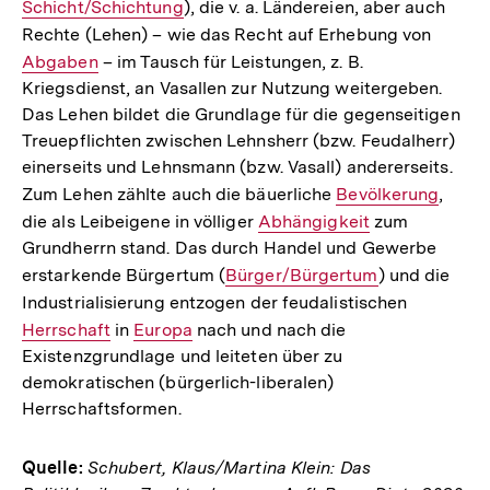
Schicht/Schichtung
), die v. a. Ländereien, aber auch
Link:
Rechte (Lehen) – wie das Recht auf Erhebung von
Interne
Abgaben
– im Tausch für Leistungen, z. B.
Link:
Kriegsdienst, an Vasallen zur Nutzung weitergeben.
Das Lehen bildet die Grundlage für die gegenseitigen
Treuepflichten zwischen Lehnsherr (bzw. Feudalherr)
einerseits und Lehnsmann (bzw. Vasall) andererseits.
Zum Lehen zählte auch die bäuerliche
Interner
Bevölkerung
,
die als Leibeigene in völliger
Interner
Abhängigkeit
Link:
zum
Grundherrn stand. Das durch Handel und Gewerbe
Link:
erstarkende Bürgertum (
Interner
Bürger/Bürgertum
) und die
Industrialisierung entzogen der feudalistischen
Link:
Interner
Herrschaft
in
Interner
Europa
nach und nach die
Link:
Existenzgrundlage und leiteten über zu
Link:
demokratischen (bürgerlich-liberalen)
Herrschaftsformen.
Quelle:
Schubert, Klaus/Martina Klein: Das