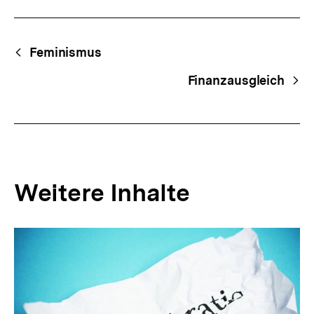
Fussnoten
Begriffsnavigation
Content-
Feminismus
Navigation
Finanzausgleich
Weitere Inhalte