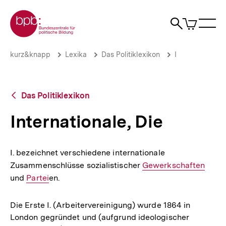
Direkt
Zur Startseite der bpb
zum
0
Artikel
Sho
Seiteninhalt
im
Naviga
Suche
springen
War
öffne
öffnen
öff
Pfadnavigation
Internationale,
Brotkrümelnavigation
kurz&knapp
Lexika
Das Politiklexikon
I
Die
|
bpb.de
Zurück
Das Politiklexikon
zur
Übersicht
Internationale, Die
I. bezeichnet verschiedene internationale
Zusammenschlüsse sozialistischer
Interner
Gewerkschaften
und
Interner
Partei
en.
Link:
Link:
Die Erste I. (Arbeitervereinigung) wurde 1864 in
London gegründet und (aufgrund ideologischer