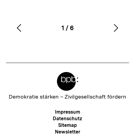
1
/
6
Vorherigen
Nächs
Karussellinhalt
von
Inhalt
Inhalt
anzeigen
anzei
Meta-
Links
Zur
Demokratie stärken –
Zivilgesellschaft fördern
Startseite
der
Meta-
Impressum
bpb
Navigation
Datenschutz
Sitemap
Newsletter