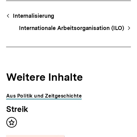
Fussnoten
Begriffsnavigation
Content-
Internalisierung
Navigation
Internationale Arbeitsorganisation (ILO)
Weitere Inhalte
Inhaltskarousell
Inhaltskarussell
Aus Politik und Zeitgeschichte
für
überspringen
Streik
weitere
Inhalte
Inhalt
merken