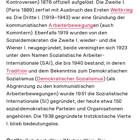
Kontroversen) 1876 offiziell aufgelöst. Die Zweite I.
(Paris 1889) zerfiel mit Ausbruch des Ersten
Interner
Weltkrieg
es. Die Dritte I. (1919–1943) war eine Gründung der
Link:
kommunistischen
Interner
Arbeiterbewegung
en (auch
Komintern). Ebenfalls 1919 wurden von den
Link:
Sozialdemokraten die Zweite I. wieder- und die
Wiener I. neugegründet; beide vereinigten sich 1923
unter dem Namen Sozialistische Arbeiter-
Internationale (SAI), die bis 1940 bestand; in deren
Intern
Tradition
und dem Bekenntnis zum Demokratischen
Link:
Sozialismus (
Interner
Demokratischer Sozialismus
) (als
Abgrenzung zu den kommunistischen
Link:
Arbeiterbewegungen) wurde 1951 die Sozialistische
Internationale (SI) gegründet, der heute etwa 150
sozialdemokratische Parteien und Organisationen
angehören. Die 1938 gegründete trotzkistische Vierte
I. blieb bedeutungslos.