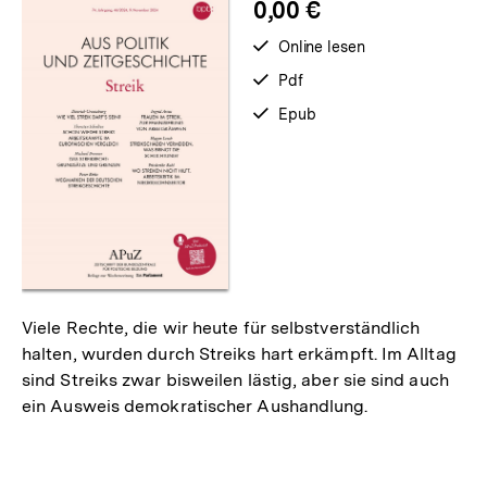
0,00 €
verfügbar
Online lesen
zum
verfügbar
Pdf
als
verfügbar
Epub
als
Viele Rechte, die wir heute für selbstverständlich
halten, wurden durch Streiks hart erkämpft. Im Alltag
sind Streiks zwar bisweilen lästig, aber sie sind auch
ein Ausweis demokratischer Aushandlung.