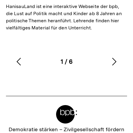
HanisauLand ist eine interaktive Webseite der bpb,
die Lust auf Politik macht und Kinder ab 8 Jahren an
politische Themen heranführt. Lehrende finden hier
vielfältiges Material für den Unterricht.
1
/
6
Vorherigen
Nächs
Karussellinhalt
von
Inhalt
Inhalt
anzeigen
anzei
Meta-
Links
Zur
Demokratie stärken –
Zivilgesellschaft fördern