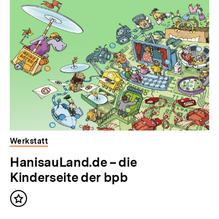
Inhaltskarousell
Inhaltskarussell
für
überspringen
weitere
Inhalte
Werkstatt
HanisauLand.de – die
Kinderseite der bpb
Inhalt
merken