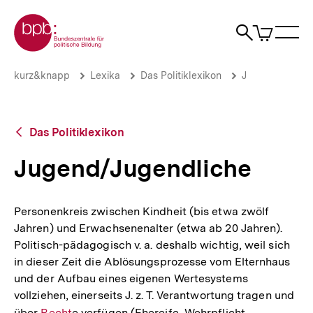
Direkt
Zur Startseite der bpb
zum
0
Artikel
Sho
Seiteninhalt
im
Naviga
Suche
springen
War
öffne
öffnen
öff
Pfadnavigation
Jugend/Jugendliche
Brotkrümelnavigation
kurz&knapp
Lexika
Das Politiklexikon
J
|
bpb.de
Zurück
Das Politiklexikon
zur
Übersicht
Jugend/Jugendliche
Personenkreis zwischen Kindheit (bis etwa zwölf
Jahren) und Erwachsenenalter (etwa ab 20 Jahren).
Politisch-pädagogisch v. a. deshalb wichtig, weil sich
in dieser Zeit die Ablösungsprozesse vom Elternhaus
und der Aufbau eines eigenen Wertesystems
vollziehen, einerseits J. z. T. Verantwortung tragen und
über
Interner
Recht
e verfügen (Ehereife, Wehrpflicht,
Interner