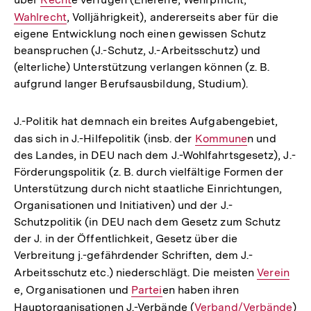
Wahlrecht
Link:
, Volljährigkeit), andererseits aber für die
Link:
eigene Entwicklung noch einen gewissen Schutz
beanspruchen (J.-Schutz, J.-Arbeitsschutz) und
(elterliche) Unterstützung verlangen können (z. B.
aufgrund langer Berufsausbildung, Studium).
J.-Politik hat demnach ein breites Aufgabengebiet,
das sich in J.-Hilfepolitik (insb. der
Interner
Kommune
n und
des Landes, in DEU nach dem J.-Wohlfahrtsgesetz), J.-
Link:
Förderungspolitik (z. B. durch vielfältige Formen der
Unterstützung durch nicht staatliche Einrichtungen,
Organisationen und Initiativen) und der J.-
Schutzpolitik (in DEU nach dem Gesetz zum Schutz
der J. in der Öffentlichkeit, Gesetz über die
Verbreitung j.-gefährdender Schriften, dem J.-
Arbeitsschutz etc.) niederschlägt. Die meisten
Interner
Verein
e, Organisationen und
Interner
Partei
en haben ihren
Link:
Hauptorganisationen J.-Verbände (
Link:
Interner
Verband/Verbände
)