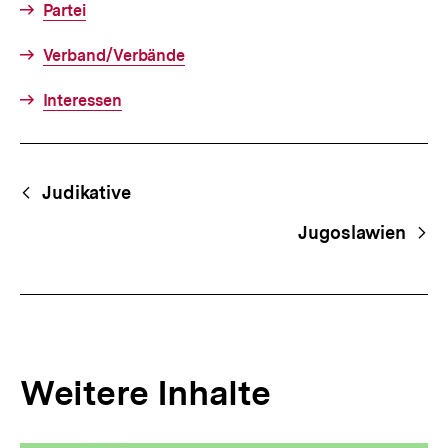
Partei
Verband/Verbände
Interessen
Fussnoten
Begriffsnavigation
Content-
Judikative
Navigation
Jugoslawien
Weitere Inhalte