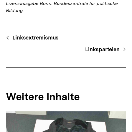
Lizenzausgabe Bonn: Bundeszentrale für politische
Bildung.
Fussnoten
Begriffsnavigation
Content-
Linksextremismus
Navigation
Linksparteien
Weitere Inhalte
Inhaltskarousell
Inhaltskarussell
für
überspringen
weitere
Inhalte