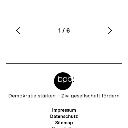
1
/
6
Vorherigen
Nächs
Karussellinhalt
von
Inhalt
Inhalt
anzeigen
anzei
Meta-
Links
Zur
Demokratie stärken –
Zivilgesellschaft fördern
Startseite
der
Meta-
Impressum
bpb
Navigation
Datenschutz
Sitemap