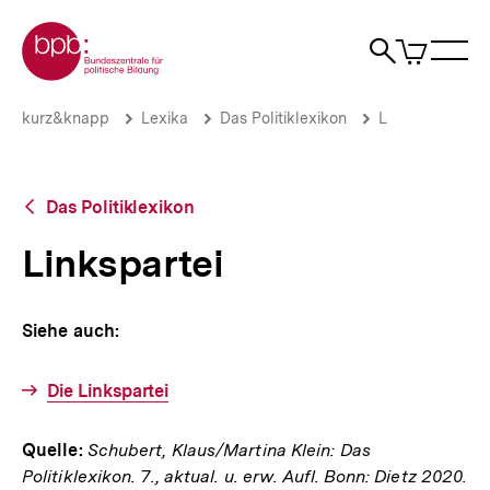
Direkt
Zur Startseite der bpb
zum
0
Artikel
Sho
Seiteninhalt
im
Naviga
Suche
springen
War
öffne
öffnen
öff
Pfadnavigation
Linkspartei
Brotkrümelnavigation
kurz&knapp
Lexika
Das Politiklexikon
L
|
bpb.de
Zurück
Das Politiklexikon
zur
Übersicht
Linkspartei
Siehe auch:
Die Linkspartei
Quelle:
Schubert, Klaus/Martina Klein: Das
Politiklexikon. 7., aktual. u. erw. Aufl. Bonn: Dietz 2020.