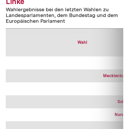
Linke
Wahlergebnisse bei den letzten Wahlen zu
Landesparlamenten, dem Bundestag und dem
Europäischen Parlament
Wahl
Sa
Mecklenburg
Schle
Nordrh
N