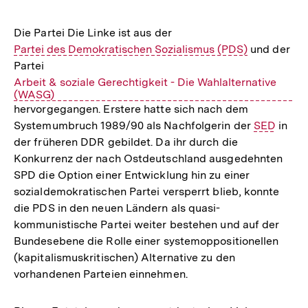
Die Partei Die Linke ist aus der
Partei des Demokratischen Sozialismus (PDS)
und der
(Begriffserklärung)
Partei
Arbeit & soziale Gerechtigkeit - Die Wahlalternative
(WASG)
(Begriffserklärung)
hervorgegangen. Erstere hatte sich nach dem
Systemumbruch 1989/90 als Nachfolgerin der
SED
in
(Begriffse
der früheren DDR gebildet. Da ihr durch die
Konkurrenz der nach Ostdeutschland ausgedehnten
SPD die Option einer Entwicklung hin zu einer
sozialdemokratischen Partei versperrt blieb, konnte
die PDS in den neuen Ländern als quasi-
kommunistische Partei weiter bestehen und auf der
Bundesebene die Rolle einer systemoppositionellen
(kapitalismuskritischen) Alternative zu den
vorhandenen Parteien einnehmen.