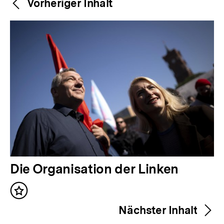
Weitere
Vorheriger Inhalt
Navigation
Inhalte
V
Die Organisation der Linken
o
Inhalt
r
merken
Nächster Inhalt
h