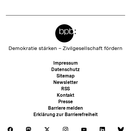
t
e
r
Meta-
I
Links
n
h
Zur
Demokratie stärken –
Zivilgesellschaft fördern
Startseite
a
der
Meta-
Impressum
l
bpb
Navigation
Datenschutz
t
Sitemap
Newsletter
:
RSS
Kontakt
Presse
Barriere melden
Erklärung zur Barrierefreiheit
Auf
Auf
Auf
Auf
Auf
Auf
Au