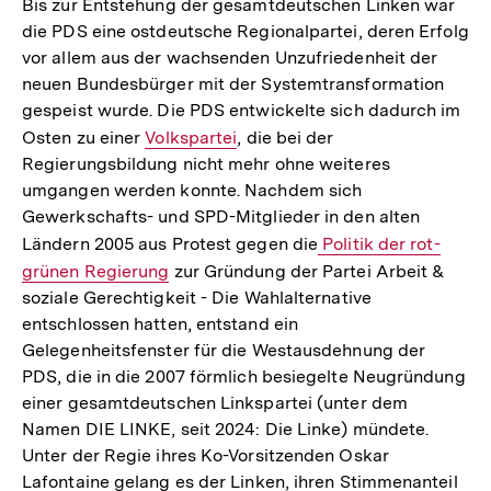
Bis zur Entstehung der gesamtdeutschen Linken war
die PDS eine ostdeutsche Regionalpartei, deren Erfolg
vor allem aus der wachsenden Unzufriedenheit der
neuen Bundesbürger mit der Systemtransformation
gespeist wurde. Die PDS entwickelte sich dadurch im
Osten zu einer
Interner
Volkspartei
, die bei der
Regierungsbildung nicht mehr ohne weiteres
Link:
umgangen werden konnte. Nachdem sich
Gewerkschafts- und SPD-Mitglieder in den alten
Ländern 2005 aus Protest gegen die
Interner
Politik der rot-
grünen Regierung
zur Gründung der Partei Arbeit &
Link:
soziale Gerechtigkeit - Die Wahlalternative
entschlossen hatten, entstand ein
Gelegenheitsfenster für die Westausdehnung der
PDS, die in die 2007 förmlich besiegelte Neugründung
einer gesamtdeutschen Linkspartei (unter dem
Namen DIE LINKE, seit 2024: Die Linke) mündete.
Unter der Regie ihres Ko-Vorsitzenden Oskar
Lafontaine gelang es der Linken, ihren Stimmenanteil