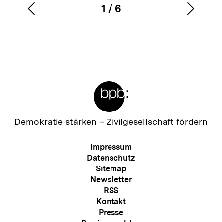
1
/
6
Vorherigen
Nächs
Karussellinhalt
von
Inhalt
Inhalt
anzeigen
anzei
Meta-
Links
Zur
Demokratie stärken –
Zivilgesellschaft fördern
Startseite
der
Meta-
Impressum
bpb
Navigation
Datenschutz
Sitemap
Newsletter
RSS
Kontakt
Presse