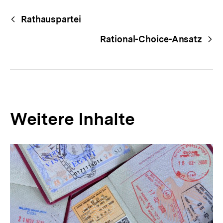
Fussnoten
Begriffsnavigation
Content-
Rathauspartei
Navigation
Rational-Choice-Ansatz
Weitere Inhalte
Inhaltskarousell
Inhaltskarussell
für
überspringen
weitere
Inhalte