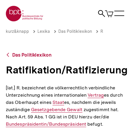
Direkt
Zur Startseite der bpb
zum
0
Artikel
Sho
Seiteninhalt
im
Naviga
Suche
springen
War
öffne
öffnen
öff
Pfadnavigation
Ratifikation/Ratifizierung
Brotkrümelnavigation
kurz&knapp
Lexika
Das Politiklexikon
R
|
bpb.de
Zurück
Das Politiklexikon
zur
Übersicht
Ratifikation/Ratifizierung
[lat.] R. bezeichnet die völkerrechtlich verbindliche
Unterzeichnung eines internationalen
Interner
Vertrag
es durch
das Oberhaupt eines
Interner
Staat
es, nachdem die jeweils
Link:
zuständige
Interner
Gesetzgebende Gewalt
Link:
zugestimmt hat.
Nach Art. 59 Abs. 1 GG ist in DEU hierzu der/die
Link:
Interner
Bundespräsidentin/Bundespräsident
befugt.
Link: