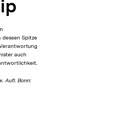
ip
en
n dessen Spitze
r Verantwortung
nister auch
ntwortlichkeit.
w. Aufl. Bonn: