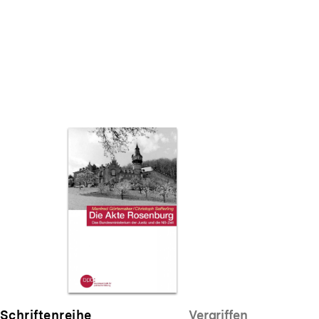
Warenko
ansehen
Schriftenreihe
Vergriffen