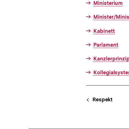
Ministerium
Minister/Minis
Kabinett
Parlament
Kanzlerprinzi
Kollegialsyst
Fussnoten
Content-
Begri
Respekt
Navigation