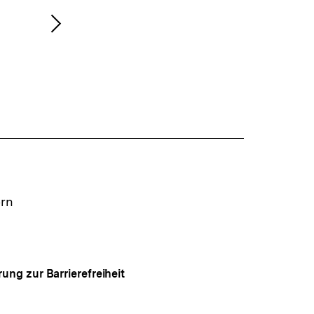
Nächsten
Inhalt
anzeigen
ern
rung zur Barrierefreiheit