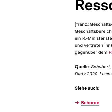
Resso
a
t
i
o
n
[franz.: Geschäft
Geschäftsbereich 
ein R.-Minister st
und vertreten ihr 
gegenüber dem
I
P
L
Quelle:
Schubert, K
Dietz 2020. Lizen
Siehe auch:
Behörde