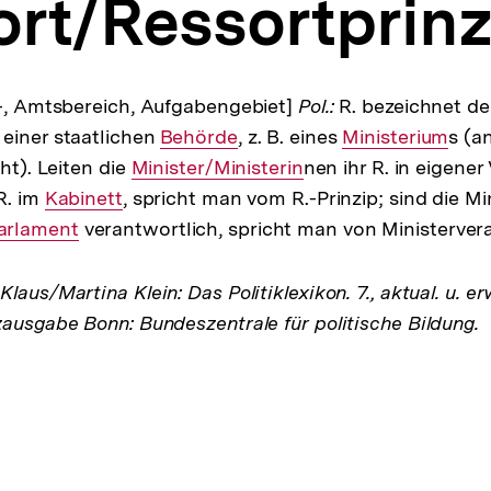
rt/Ressortprinz
s-, Amtsbereich, Aufgabengebiet]
Pol.:
R. bezeichnet d
einer staatlichen
Interner
Behörde
, z. B. eines
Interner
Ministerium
s (a
eht). Leiten die
Interner
Minister/Ministerin
Link:
nen ihr R. in eigene
Link:
R. im
Interner
Kabinett
, spricht man vom R.-Prinzip; sind die Mi
Link:
nterner
arlament
Link:
verantwortlich, spricht man von Ministervera
ink:
laus/Martina Klein: Das Politiklexikon. 7., aktual. u. er
zausgabe Bonn: Bundeszentrale für politische Bildung.